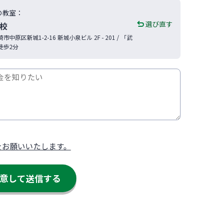
の教室：
選び直す
校
崎市
中原区新城1-2-16
新城小泉ビル 2F - 201
/ 「武
徒歩2分
をお願いいたします。
意して送信する