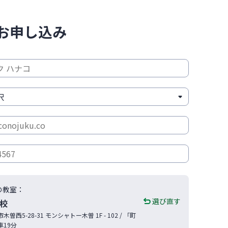
お申し込み
の教室：
選び直す
校
市
木曽西5-28-31
モンシャトー木曽 1F - 102
/ 「町
車19分