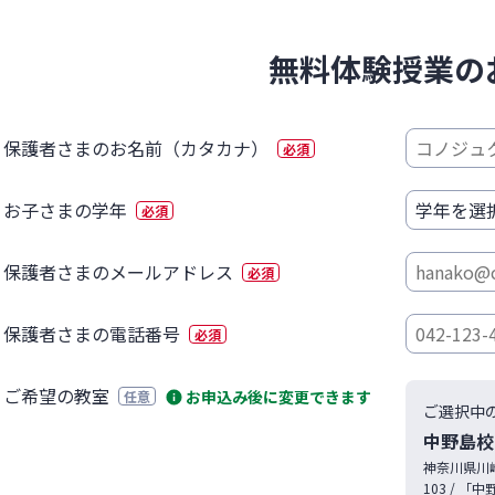
無料体験授業の
保護者さまのお名前（カタカナ）
必須
お子さまの学年
必須
保護者さまのメールアドレス
必須
保護者さまの電話番号
必須
ご希望の教室
お申込み後に変更できます
任意
ご選択中
中野島校
神奈川県
川
103
/ 「中