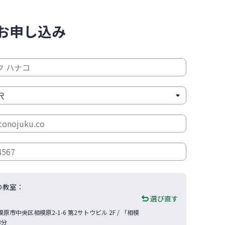
お申し込み
の教室：
選び直す
模原市
中央区相模原2-1-6
第2サトウビル 2F
/ 「相模
3分