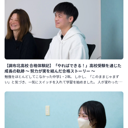
【調布北高校 合格体験記】「やればできる！」高校受験を通じた
成長の軌跡 〜 努力が実を結んだ合格ストーリー 〜
勉強をほとんどしてこなかった中学1・2年。 しかし、「このままじゃまず
い」と気づき、一気にスイッチを入れて学習を始めました。 人が変わったよ
うに努力を続け、見事調布北高校に合格。 その道のりを振り返り