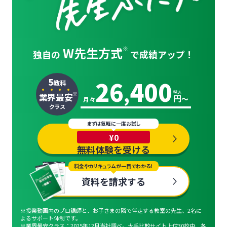
W先生方式
※
独自の
で
成績アップ！
26
400
5
教科
,
税込
※
業
界
最
安
円
〜
月々
クラス
まずは気軽に一度お試し
¥0
無料体験を受ける
料金やカリキュラムが一目でわかる！
資料を請求する
※授業動画内のプロ講師と、お子さまの隣で伴走する教室の先生、2名に
よるサポート体制です。
※業界最安クラス：2025年12月当社調べ。大手比較サイト上位30校中、各