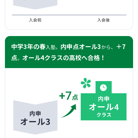
中学3年の春
内申点オール3
＋7
入塾。
から、
点
オール4クラスの高校へ合格！
。