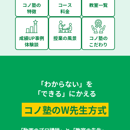
コノ塾の
コース
教室一覧
特徴
料金
成績UP事例
授業の風景
コノ塾の
体験談
こだわり
「わからない」を
「できる」にかえる
コノ塾のW先生方式