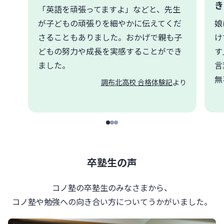
き
「英語を頑張ってますよ」などと、先生
が子どもの頑張りを細やかに伝えてくだ
娘
さることもありました。おかげで親も子
け
どもの努力や成長を実感することができ
す
ました。
言
無
調布北高校 合格体験記
より
卒塾生の声
コノ塾の卒塾生のみなさまから、
コノ塾や勉強への向き合い方について
うかがいました。