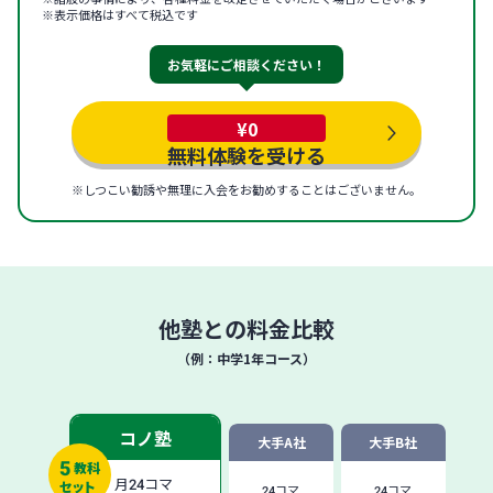
※表示価格はすべて税込です
お気軽にご相談ください！
¥0
無料体験を受ける
※しつこい勧誘や無理に入会をお勧めすることはございません。
他塾との料金比較
（例：中学1年コース）
コノ塾
大手A社
大手B社
5
教科
月
24
コマ
セット
24
コマ
24
コマ