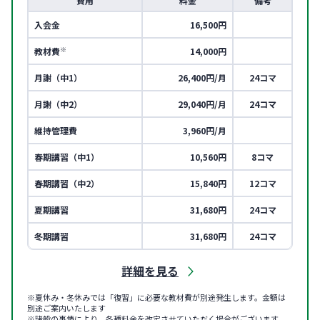
費用
料金
備考
入会金
16,500円
※
教材費
14,000円
月謝（中1）
26,400円/月
24コマ
月謝（中2）
29,040円/月
24コマ
維持管理費
3,960円/月
春期講習（中1）
10,560円
8コマ
春期講習（中2）
15,840円
12コマ
夏期講習
31,680円
24コマ
冬期講習
31,680円
24コマ
詳細を見る
※夏休み・冬休みでは「復習」に必要な教材費が別途発生します。金額は
別途ご案内いたします
※諸般の事情により、各種料金を改定させていただく場合がございます