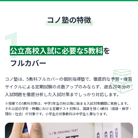
コノ塾の特徴
公立高校入試に必要な5教科
を
フルカバー
コノ塾は、5教科フルカバーの個別指導塾で、徹底的な予習・復習
サイクルによる定期試験の点数アップのみならず、過去20年分の
入試問題を徹底分析した入試対策までしっかり対応します。
※授業での5教科対策は、中学3年生の秋以降に始まる入試対策期間に実施します。
それ以前の学年・時期における定期テスト対策は、国語を除く4教科（英語・数学・
理科・社会）が対象です。小学生の対象教科は中学生と異なります。