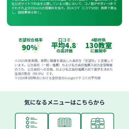
社公式サイトで料金を公開している10塾において、コノ塾が中学1〜3年で
それぞれ上位3位以内の授業料を指す。月24コマ（1コマ50分）換算で算出
し、諸経費等は除く。
志望校合格率
口コミ
4都府県
平均
4.8
130
教室
90%
※
※
の高評価
に展開中
※2025年度実績。実際に願書を提出した高校を「志望校」と定義して
います。公立高校（一般・推薦）および私立高校推薦入試の全受験者
のうち、公立高校への合格、および私立高校推薦入試で進学を決めた
生徒の割合（89.9%）です。
※
2026年8月
時点における全校舎のGoogleクチコミの平均値
気になるメニューはこちらから