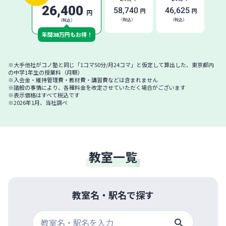
26,400
58,740
46,625
円
円
円
（税込）
（税込）
（税込）
年間
38
万円もお得！
※大手他社がコノ塾と同じ「1コマ50分/月24コマ」と仮定して算出した、東京都内
の中学1年生の授業料（月額）
※入会金・維持管理費・教材費・講習費などは含まれません
※諸般の事情により、各種料金を改定させていただく場合がございます
※表示価格はすべて税込です
※2026年1月、当社調べ
教室一覧
教室名・駅名で探す