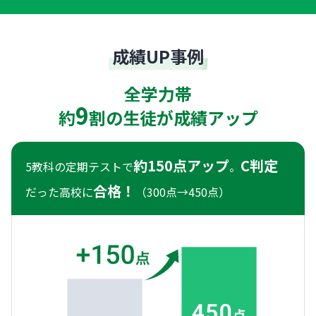
成績UP事例
全学力帯
9
約
割の生徒が成績アップ
約150点アップ
C判定
5教科の定期テストで
。
合格！
だった高校に
（300点→450点）