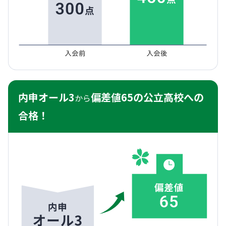
内申オール3
偏差値65の公立高校への
から
合格！