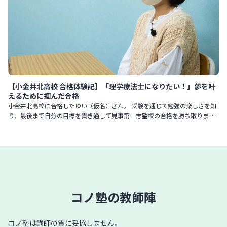
【小金井北高校 合格体験記】「理学療法士になりたい！」夢を叶
えるために掴んだ合格
小金井北高校に合格したゆい（仮名）さん。 受験を通じて勉強の楽しさを知
り、最後まで自分の目標を貫き通して見事第一志望校の合格を勝ち取りまし
た。そんなゆいさんに、合格までの道のりを振り返ってもらいました
コノ塾の教師陣
コノ塾は講師の質に妥協しません。