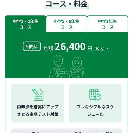
コース・料金
中学1・2年生
小学5・6年生
中学3年生
コース
コース
コース
26,400
5教科
月額
円
（税込）〜
内申点を着実に
アップ
フレキシブルな
スケ
させる
定期テスト対策
ジュール