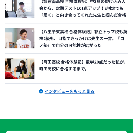
【調布南高校 合格体験記】中3夏の駆け込み入
会から、定期テスト101点アップ！E判定でも
「届く」と向き合ってくれた先生と掴んだ合格
【八王子東高校 合格体験記】都立トップ校も英
検2級も、目指すきっかけは先生の一言。『コ
ノ塾』で自分の可能性が広がった
【町田高校 合格体験記】数学20点だった私が、
町田高校に合格するまで。
インタビューをもっと見る