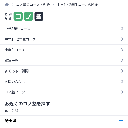
コノ塾のコース・料金
中学1・2年生コースの料金
まずは気軽に一度お試し
料金やカリキュラムが一目でわかる！
¥0
資料を請求する
無料体験を受ける
中学3年生コース
中学1・2年生コース
小学生コース
教室一覧
よくあるご質問
お問い合わせ
コノ塾ブログ
お近くのコノ塾を探す
五十音順
埼玉県