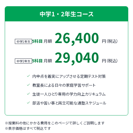
中学1・2年生コース
26,400
5科目
月額
円（税込）
中学1年生
29,040
5科目
月額
円（税込）
中学2年生
内申点を着実にアップさせる定期テスト対策
教室長による日々の家庭学習サポート
生徒一人ひとり専用の学力向上カリキュラム
部活や習い事と両立可能な通塾スケジュール
※授業料の他にかかる費用をこのページで詳しくご説明します
※表示価格はすべて税込です