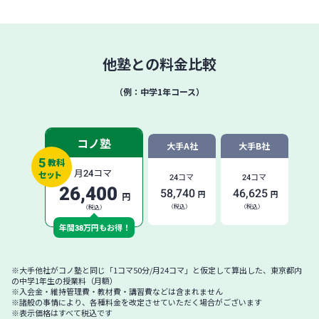
他塾との料金比較
（例：中学1年コース）
コノ塾
大手A社
大手B社
5
教科
月
24
コマ
セット
24
コマ
24
コマ
26,400
58,740
46,625
円
円
円
（税込）
（税込）
（税込）
年間
38
万円もお得！
※大手他社がコノ塾と同じ「1コマ50分/月24コマ」と仮定して算出した、東京都内
の中学1年生の授業料（月額）
※入会金・維持管理費・教材費・講習費などは含まれません
※諸般の事情により、各種料金を改定させていただく場合がございます
※表示価格はすべて税込です