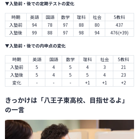
▼入塾前・後での定期テストの変化
時期
英語
国語
数学
理科
社会
5教科
入塾前
94
78
97
88
80
437
入塾後
99
88
97
98
94
476(+39)
▼入塾前・後での内申点の変化
時期
英語
国語
数学
理科
社会
5教科
入塾前
5
4
5
4
3
21
入塾後
5
4
5
5
4
23
変化
-
-
-
+1
+1
+2
きっかけは「八王子東高校、目指せるよ」
の一言