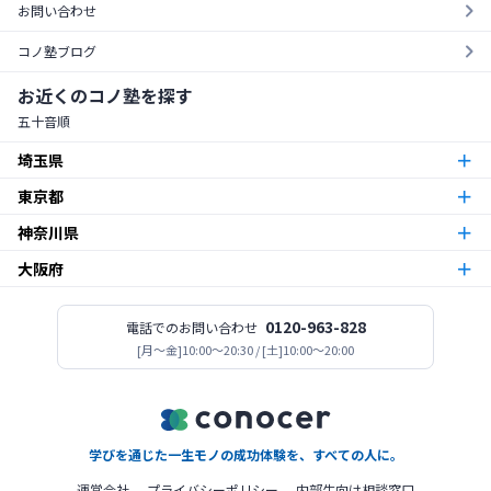
お問い合わせ
コノ塾ブログ
お近くのコノ塾を探す
五十音順
埼玉県
東京都
朝霞台校
朝霞市
神奈川県
東京23区
北越谷校
越谷市
大阪府
本厚木校
厚木市
梅島校
竹ノ塚校
舎人校
南花畑校
谷在家校
足立区
北与野校
宮原校
さいたま市
今福鶴見校
北田辺校
関目校
西田辺校
平野東校
都島校
大阪市
神木本町校
新百合ヶ丘校
中野島校
南加瀬校
武蔵新城校
川崎市
板橋区役所前校
高島平校
ときわ台校
蓮根校
板橋区
志木校
0120-963-828
電話でのお問い合わせ
志木市
登美丘校
[月〜金]10:00～20:30 / [土]10:00～20:00
堺市
小田急相模原校
古淵校
相模原校
二本松校
陽光台校
相模原市
一之江校
江戸川中央校
小岩校
平井校
南篠崎校
江戸川区
新所沢校
所沢市
高見ノ里校
松原市
座間南栗原校
座間市
大森校
糀谷校
西馬込校
矢口渡校
大田区
善行校
六会校
藤沢市
金町校
亀有校
高砂校
立石校
堀切菖蒲園校
葛飾区
学びを通じた一生モノの成功体験を、すべての人に。
桜ヶ丘校
南林間校
大和市
北赤羽校
北区
運営会社
プライバシーポリシー
内部生向け相談窓口