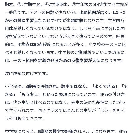
期末、③2学期中間、④2学期期末、⑤学年末の5回実施する学校が
一般的です。テストの回数が少ない分、
出題範囲が広く、1.5〜2
か月の間に学習したことすべてが出題対象
となります。学習内容
自体が難しくなっているだけではなく、しばらく前に学習した内
容を覚えていないといけない点が大きく違っているのです。結果
的に、
平均点は60点程度
になることが多く、小学校のテストに比
べると難しくなっています。中学校の定期試験でいい点を取るに
は、
テスト範囲を定着させるための反復学習が大切
になります。
次に成績の付け方です。
小学校は、
3段階で評価され、数字ではなく、「よくできる」「で
きる」「もう少し」といった表現
になっています。評価の付け方
は、他の生徒と比べるのではなく、先生の決めた基準にしたがっ
て付けられます。同じクラスでほとんどの生徒が「よい」をもら
う科目も出てきます。
中学校になると、
5段階の数字で評価
されるようになります。評価