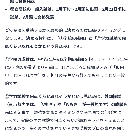
頭に合格発表
都立高校の一般入試は、1月下旬〜2月頭に出願、2月21日頃に
試験、3月頭に合格発表
どの高校を受験するかを最終的に決めるのは出願のタイミングに
なります。
決める材料は、「①学校の成績」と「②学力試験で何
点くらい取れそうかという見込み」
です。
①学校の成績は、中学3年生の2学期の成績
を指します。中学3年生
は2学期の終業式よりも前に、11月末ごろに成績見込み（「仮内
申」と呼ばれます）を、担任の先生から教えてもらうことが一般
的です。
②学力試験で何点くらい取れそうかという見込みは、外部模試
（東京都内では、「Vもぎ」や「Wもぎ」が一般的です）の成績を
元に考えます
。勉強を始めたタイミングやそれまでの伸び方に
よって、実際の学力試験で何点くらいが取れそうかを考えること
になるので、多くの生徒を見ている高校受験のプロの意見を聞く