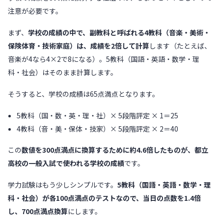
注意が必要です。
まず、
学校の成績の中で、副教科と呼ばれる4教科（音楽・美術・
保険体育・技術家庭）は、成績を2倍して計算
します（たとえば、
音楽が4なら4×2で8になる）。5教科（国語・英語・数学・理
科・社会）はそのまま計算します。
そうすると、学校の成績は65点満点となります。
5教科（国・数・英・理・社）× 5段階評定 × 1＝25
4教科（音・美・保体・技家）× 5段階評定 × 2＝40
この
数値を300点満点に換算するために約4.6倍したものが、都立
高校の一般入試で使われる学校の成績
です。
学力試験はもう少しシンプルです。
5教科（国語・英語・数学・理
科・社会）が各100点満点のテストなので、当日の点数を1.4倍
し、700点満点換算
にします。