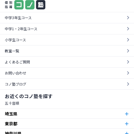
中学3年生コース
中学1・2年生コース
小学生コース
教室一覧
よくあるご質問
お問い合わせ
コノ塾ブログ
お近くのコノ塾を探す
五十音順
埼玉県
東京都
朝霞台校
朝霞市
神奈川県
東京23区