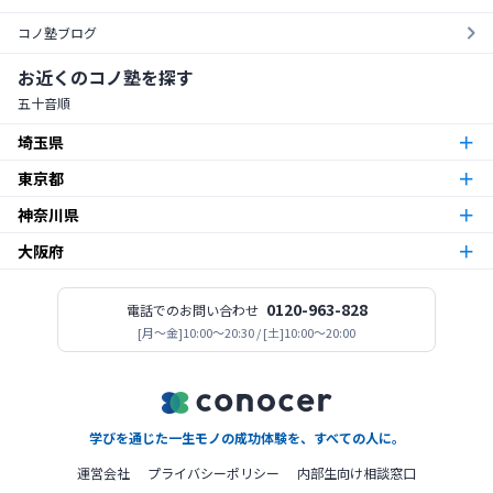
コノ塾ブログ
お近くのコノ塾を探す
五十音順
埼玉県
東京都
朝霞台校
朝霞市
神奈川県
東京23区
北越谷校
越谷市
大阪府
本厚木校
厚木市
梅島校
竹ノ塚校
舎人校
南花畑校
谷在家校
足立区
北与野校
宮原校
さいたま市
今福鶴見校
北田辺校
関目校
西田辺校
平野東校
都島校
大阪市
神木本町校
新百合ヶ丘校
中野島校
南加瀬校
武蔵新城校
川崎市
板橋区役所前校
高島平校
ときわ台校
蓮根校
板橋区
志木校
0120-963-828
電話でのお問い合わせ
志木市
登美丘校
[月〜金]10:00～20:30 / [土]10:00～20:00
堺市
小田急相模原校
古淵校
相模原校
二本松校
陽光台校
相模原市
一之江校
江戸川中央校
小岩校
平井校
南篠崎校
江戸川区
新所沢校
所沢市
高見ノ里校
松原市
座間南栗原校
座間市
大森校
糀谷校
西馬込校
矢口渡校
大田区
善行校
六会校
藤沢市
金町校
亀有校
高砂校
立石校
堀切菖蒲園校
葛飾区
学びを通じた一生モノの成功体験を、すべての人に。
桜ヶ丘校
南林間校
大和市
北赤羽校
北区
運営会社
プライバシーポリシー
内部生向け相談窓口