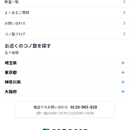
教室一覧
よくあるご質問
お問い合わせ
コノ塾ブログ
お近くのコノ塾を探す
五十音順
埼玉県
東京都
朝霞台校
朝霞市
神奈川県
東京23区
北越谷校
越谷市
大阪府
本厚木校
厚木市
梅島校
竹ノ塚校
舎人校
南花畑校
谷在家校
足立区
北与野校
宮原校
さいたま市
今福鶴見校
北田辺校
関目校
西田辺校
平野東校
都島校
大阪市
神木本町校
新百合ヶ丘校
中野島校
南加瀬校
武蔵新城校
川崎市
板橋区役所前校
高島平校
ときわ台校
蓮根校
板橋区
志木校
0120-963-828
電話でのお問い合わせ
志木市
登美丘校
[月〜金]10:00～20:30 / [土]10:00～20:00
堺市
小田急相模原校
古淵校
相模原校
二本松校
陽光台校
相模原市
一之江校
江戸川中央校
小岩校
平井校
南篠崎校
江戸川区
新所沢校
所沢市
高見ノ里校
松原市
座間南栗原校
座間市
大森校
糀谷校
西馬込校
矢口渡校
大田区