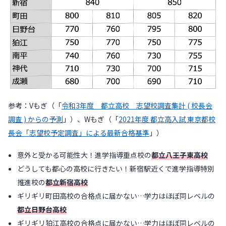
参考：Vもぎ（「
令和3年度 都立高校 志望校調査集計 ( 校長会
調査 ) からの予測
」）、Wもぎ（「
2021年度 都立高入試 東京都校
長会「志望校予定調査」による最新合格基準
」）
意外と受かる可能性大！進学指導重点校の
都立八王子東高校
どうしても都心の高校に行きたい！新宿駅近くで進学指導特別
推進校の
都立新宿高校
ギリギリ町田高校の合格点に届かない…学力はほぼ同レベルの
都立日野台高校
ギリギリ狛江高校の合格点に届かない…学力はほぼ同レベルの