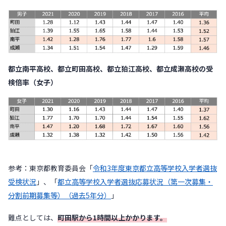
都立南平高校、都立町田高校、都立狛江高校、都立成瀬高校の受
検倍率（女子）
参考：東京都教育委員会「
令和3年度東京都立高等学校入学者選抜
受検状況
」、「
都立高等学校入学者選抜応募状況（第一次募集・
分割前期募集等）（過去5年分）
」
難点としては、
町田駅から1時間以上かかります。