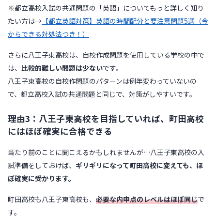
※都立高校入試の共通問題の「英語」についてもっと詳しく知り
たい方は→
【都立英語対策】英語の時間配分と要注意問題5選（今
からできる対処法つき！）
さらに八王子東高校は、自校作成問題を使用している学校の中で
は、
比較的難しい問題は少ない
です。
八王子東高校の自校作問題のパターンは例年変わっていないの
で、都立高校入試の共通問題と同じで、対策がしやすいです。
理由3：八王子東高校を目指していれば、町田高校
にはほぼ確実に合格できる
当たり前のことに聞こえるかもしれませんが…八王子東高校の入
試準備をしておけば、
ギリギリになって町田高校に変えても、ほ
ぼ確実に受かります。
町田高校も八王子東高校も、
必要な内申点のレベルはほぼ同じ
で
す。