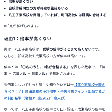
倍率が高くない
自校作成問題の方が得意な生徒もいる
八王子東高校を目指していれば、町田高校には確実に合格する
の3点が挙げられます。
理由1：倍率が高くない
実は…八王子東高校は、
受験の倍率がそこまで高くない
です。
むしろ、狛江高校や成瀬高校の方が倍率は高いです。
倍率とは
「◯名のうち、1名が合格する」
を表した数字で、「倍
率 ＝ 応募人数 ÷ 募集人数」で算出されます。
※倍率についてもっと詳しく知りたい方は→
【都立志望校を変え
るべき！？】町田高校の予想倍率・予想合格ライン・出願するか
の判断基準（令和3年度/2021年度入試）
以下では、八王子東高校の倍率と町田・狛江・成瀬高校の倍率を