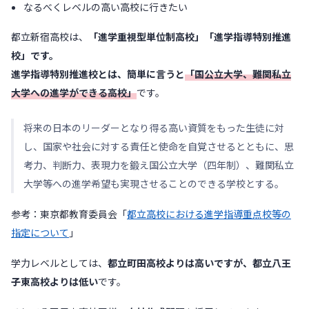
なるべくレベルの高い高校に行きたい
都立新宿高校は、
「進学重視型単位制高校」「進学指導特別推進
校」
です。
進学指導特別推進校とは、簡単に言うと
「国公立大学、難関私立
大学への進学ができる高校」
です。
将来の日本のリーダーとなり得る高い資質をもった生徒に対
し、国家や社会に対する責任と使命を自覚させるとともに、思
考力、判断力、表現力を鍛え国公立大学（四年制）、難関私立
大学等への進学希望も実現させることのできる学校とする。
参考：東京都教育委員会「
都立高校における進学指導重点校等の
指定について
」
学力レベルとしては、
都立町田高校よりは高いですが、都立八王
子東高校よりは低い
です。