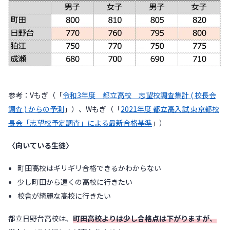
参考：Vもぎ（「
令和3年度 都立高校 志望校調査集計 ( 校長会
調査 ) からの予測
」）、Wもぎ（「
2021年度 都立高入試 東京都校
長会「志望校予定調査」による最新合格基準
」）
〈向いている生徒〉
町田高校はギリギリ合格できるかわからない
少し町田から遠くの高校に行きたい
校舎が綺麗な高校に行きたい
都立日野台高校は、
町田高校よりは少し合格点は下がりますが、