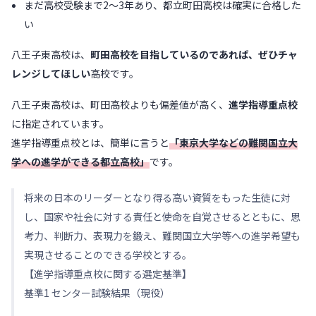
まだ高校受験まで2〜3年あり、都立町田高校は確実に合格した
い
八王子東高校は、
町田高校を目指しているのであれば、ぜひチャ
レンジしてほしい
高校です。
八王子東高校は、町田高校よりも偏差値が高く、
進学指導重点校
に指定されています。
進学指導重点校とは、簡単に言うと
「東京大学などの難関国立大
学への進学ができる都立高校」
です。
将来の日本のリーダーとなり得る高い資質をもった生徒に対
し、国家や社会に対する責任と使命を自覚させるとともに、思
考力、判断力、表現力を鍛え、難関国立大学等への進学希望も
実現させることのできる学校とする。
【進学指導重点校に関する選定基準】
基準1 センター試験結果（現役）