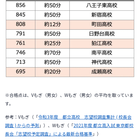
※合格点は、Vもぎ（男女）、Wもぎ（男女）の平均を取っていま
す。
参考：Vもぎ（「
令和3年度 都立高校 志望校調査集計 ( 校長会
調査 ) からの予測
」）、Wもぎ（「
2021年度 都立高入試 東京都校
長会「志望校予定調査」による最新合格基準
」）