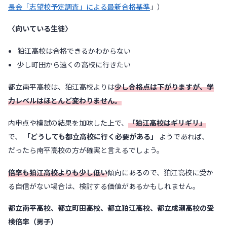
長会「志望校予定調査」による最新合格基準
」）
〈向いている生徒〉
狛江高校は合格できるかわからない
少し町田から遠くの高校に行きたい
都立南平高校は、狛江高校よりは
少し合格点は下がりますが、学
力レベルはほとんど変わりません。
内申点や模試の結果を加味した上で、
「狛江高校はギリギリ」
で、
「どうしても都立高校に行く必要がある」
ようであれば、
だったら南平高校の方が確実と言えるでしょう。
倍率も狛江高校よりも少し低い
傾向にあるので、狛江高校に受か
る自信がない場合は、検討する価値があるかもしれません。
都立南平高校、都立町田高校、都立狛江高校、都立成瀬高校の受
検倍率（男子）