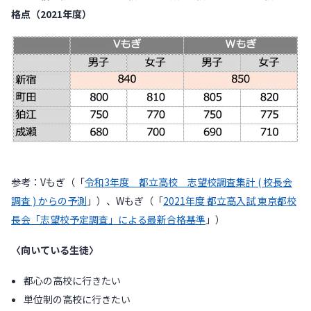
格点（2021年度）
参考：Vもぎ（「
令和3年度 都立高校 志望校調査集計 ( 校長会
調査 ) からの予測
」）、Wもぎ（「
2021年度 都立高入試 東京都校
長会「志望校予定調査」による最新合格基準
」）
〈向いている生徒〉
都心の高校に行きたい
単位制の高校に行きたい