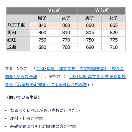
参考：Vもぎ（「
令和3年度 都立高校 志望校調査集計 ( 校長会
調査 ) からの予測
」）、Wもぎ（「
2021年度 都立高入試 東京都校
長会「志望校予定調査」による最新合格基準
」）
〈向いている生徒〉
なるべくレベルが高い高校に行きたい
理科・社会が得意
基礎問題よりも応用問題の方が得意