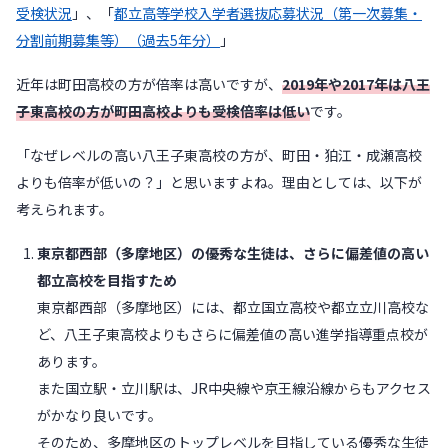
受検状況
」、「
都立高等学校入学者選抜応募状況（第一次募集・
分割前期募集等）（過去5年分）
」
近年は町田高校の方が倍率は高いですが、
2019年や2017年は八王
子東高校の方が町田高校よりも受検倍率は低い
です。
「なぜレベルの高い八王子東高校の方が、町田・狛江・成瀬高校
よりも倍率が低いの？」と思いますよね。理由としては、以下が
考えられます。
東京都西部（多摩地区）の優秀な生徒は、さらに偏差値の高い
都立高校を目指すため
東京都西部（多摩地区）には、都立国立高校や都立立川高校な
ど、八王子東高校よりもさらに偏差値の高い進学指導重点校が
あります。
また国立駅・立川駅は、JR中央線や京王線沿線からもアクセス
がかなり良いです。
そのため、多摩地区のトップレベルを目指している優秀な生徒