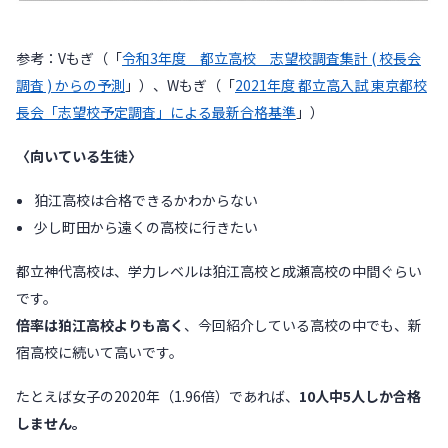
参考：Vもぎ（「
令和3年度 都立高校 志望校調査集計 ( 校長会
調査 ) からの予測
」）、Wもぎ（「
2021年度 都立高入試 東京都校
長会「志望校予定調査」による最新合格基準
」）
〈向いている生徒〉
狛江高校は合格できるかわからない
少し町田から遠くの高校に行きたい
都立神代高校は、学力レベルは狛江高校と成瀬高校の中間ぐらい
です。
倍率は狛江高校よりも高く
、今回紹介している高校の中でも、新
宿高校に続いて高いです。
たとえば女子の2020年（1.96倍）であれば、
10人中5人しか合格
しません。