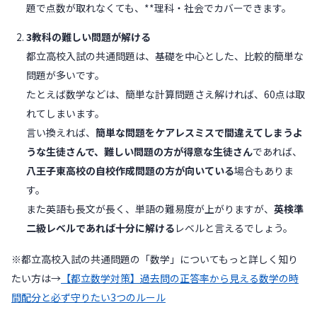
題で点数が取れなくても、**理科・社会でカバーできます。
3教科の難しい問題が解ける
都立高校入試の共通問題は、基礎を中心とした、比較的簡単な
問題が多いです。
たとえば数学などは、簡単な計算問題さえ解ければ、60点は取
れてしまいます。
言い換えれば、
簡単な問題をケアレスミスで間違えてしまうよ
うな生徒さんで、難しい問題の方が得意な生徒さん
であれば、
八王子東高校の自校作成問題の方が向いている
場合もありま
す。
また英語も長文が長く、単語の難易度が上がりますが、
英検準
二級レベルであれば十分に解ける
レベルと言えるでしょう。
※都立高校入試の共通問題の「数学」についてもっと詳しく知り
たい方は→
【都立数学対策】過去問の正答率から見える数学の時
間配分と必ず守りたい3つのルール