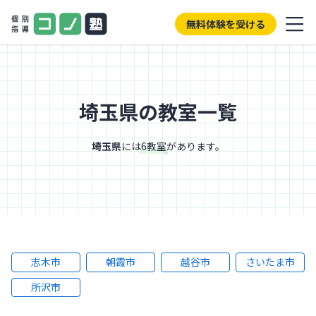
無料体験を受ける
埼玉県の教室一覧
埼玉県
には
6
教室
があります。
志木市
朝霞市
越谷市
さいたま市
所沢市