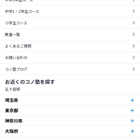
中学1・2年生コース
小学生コース
教室一覧
よくあるご質問
お問い合わせ
コノ塾ブログ
お近くのコノ塾を探す
五十音順
埼玉県
東京都
朝霞台校
朝霞市
神奈川県
東京23区
北越谷校
越谷市
大阪府
本厚木校
厚木市
梅島校
竹ノ塚校
舎人校
南花畑校
谷在家校
足立区
北与野校
宮原校
さいたま市