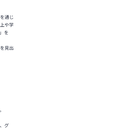
を通じ
上や学
」を
来を見出
。
、グ