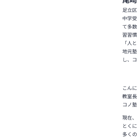
足立区
中学受
て多数
習習慣
「人と
地元塾
し、コ
こんに
教室長
コノ塾
現在、
とくに
多くの