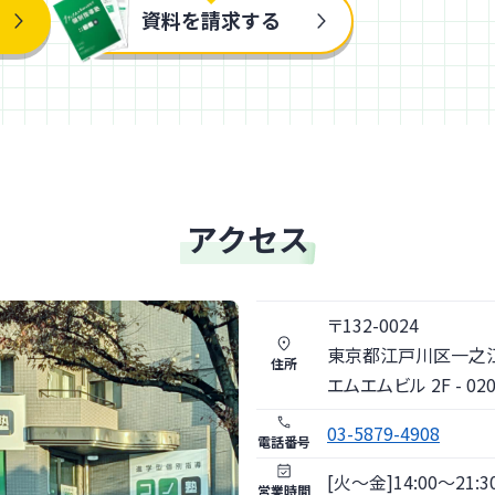
資料を請求する
アクセス
〒
132
-
0024
東京都
江戸川区
一之江
住所
エムエムビル 2F - 020
03-5879-4908
電話番号
[火〜金]14:00～21:30 
営業時間