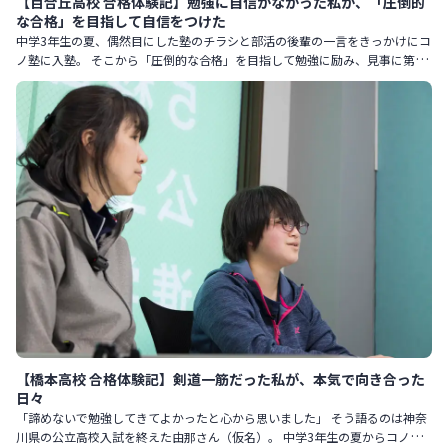
【百合丘高校 合格体験記】勉強に自信がなかった私が、「圧倒的
な合格」を目指して自信をつけた
中学3年生の夏、偶然目にした塾のチラシと部活の後輩の一言をきっかけにコ
ノ塾に入塾。 そこから「圧倒的な合格」を目指して勉強に励み、見事に第一
志望の百合丘高校への合格を勝ち取りました。 入塾前は「勉強に
【橋本高校 合格体験記】剣道一筋だった私が、本気で向き合った
日々
「諦めないで勉強してきてよかったと心から思いました」 そう語るのは神奈
川県の公立高校入試を終えた由那さん（仮名）。 中学3年生の夏からコノ塾