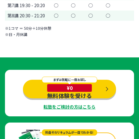
第7講 19:30 - 20:20
◯
◯
◯
◯
第8講 20:30 - 21:20
◯
◯
◯
◯
※1コマ ＝ 50分＋10分休憩
※日・月休講
まずは気軽に一度お試し
¥0
無料体験を受ける
転塾をご検討の方はこちら
料金やカリキュラムが一目でわかる！