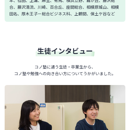
本、荏田、上溝、麻生、有馬、横浜立野、霧が丘、藤沢総
合、藤沢清流、川崎、百合丘、座間総合、相模原城山、相模
田名、厚木王子ー総合ビジネス科、上鶴間、保土ケ谷など
生徒インタビュー
コノ塾に通う生徒・卒業生から、
コノ塾や勉強への向き合い方について
うかがいました。