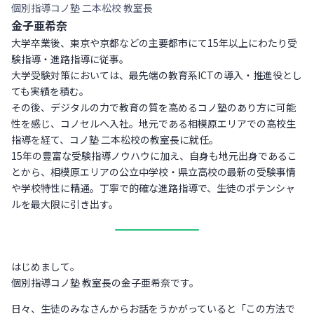
個別指導コノ塾 二本松校 教室長
金子亜希奈
大学卒業後、東京や京都などの主要都市にて15年以上にわたり受
験指導・進路指導に従事。
大学受験対策においては、最先端の教育系ICTの導入・推進役とし
ても実績を積む。
その後、デジタルの力で教育の質を高めるコノ塾のあり方に可能
性を感じ、コノセルへ入社。地元である相模原エリアでの高校生
指導を経て、コノ塾 二本松校の教室長に就任。
15年の豊富な受験指導ノウハウに加え、自身も地元出身であるこ
とから、相模原エリアの公立中学校・県立高校の最新の受験事情
や学校特性に精通。丁寧で的確な進路指導で、生徒のポテンシャ
ルを最大限に引き出す。
はじめまして。
個別指導コノ塾 教室長の金子亜希奈です。
日々、生徒のみなさんからお話をうかがっていると「この方法で