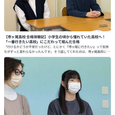
【市ヶ尾高校 合格体験記】小学生の頃から憧れていた高校へ！
「一番行きたい高校」にこだわって掴んだ合格
「行けるかどうか不安だったけど、とにかく『市ヶ尾に行きたい』って気持
ちがずっと変わらなかったんです」 そう話してくれたのは、市ヶ尾高校に合
格したUさん。 入塾時は継続が苦手で、集団塾では成績が伸び悩ん