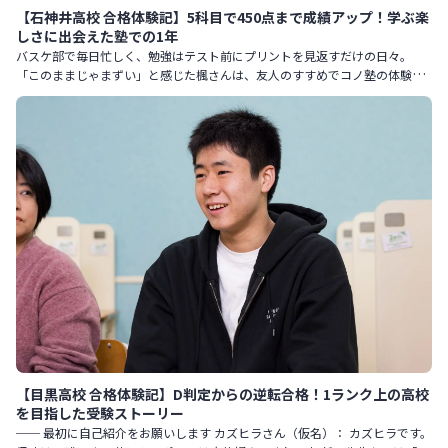
【石神井高校 合格体験記】5科目で450点まで成績アップ！学ぶ楽
しさに出会えた塾での1年
バスケ部で毎日忙しく、勉強はテスト前にプリントを見返すだけの日々。
「このままじゃまずい」と感じた楓さんは、友人のすすめでコノ塾の体験授
業を受けたことをきっかけに、本格的に受験勉強に向き合い始めました
【目黒高校 合格体験記】D判定からの逆転合格！1ランク上の高校
を目指した受験ストーリー
── 最初に自己紹介をお願いします カズヒラさん（仮名）： カズヒラです。