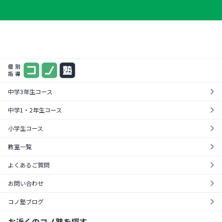
まずは気軽に一度お試し
料金やカリキュラムが一目でわかる！
¥0
資料を請求する
無料体験を受ける
中学3年生コース
中学1・2年生コース
小学生コース
教室一覧
よくあるご質問
お問い合わせ
コノ塾ブログ
お近くのコノ塾を探す