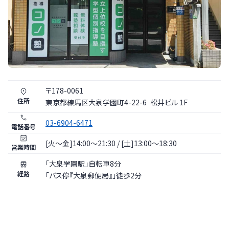
〒
178
-
0061
住所
東京都
練馬区
大泉学園町4-22-6
松井ビル 1F
03-6904-6471
電話番号
[火〜金]14:00～21:30 / [土]13:00～18:30
営業時間
「大泉学園駅」自転車8分
経路
「バス停『大泉郵便局』」徒歩2分