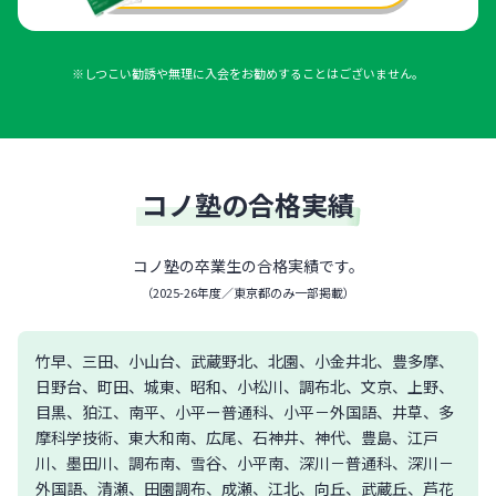
※しつこい勧誘や無理に入会をお勧めすることはございません。
コノ塾の合格実績
コノ塾の卒業生の合格実績です。
（
2025-26年度／東京都のみ一部掲載
）
竹早、三田、小山台、武蔵野北、北園、小金井北、豊多摩、
日野台、町田、城東、昭和、小松川、調布北、文京、上野、
目黒、狛江、南平、小平ー普通科、小平－外国語、井草、多
摩科学技術、東大和南、広尾、石神井、神代、豊島、江戸
川、墨田川、調布南、雪谷、小平南、深川－普通科、深川－
外国語、清瀬、田園調布、成瀬、江北、向丘、武蔵丘、芦花