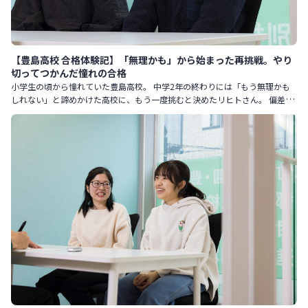
【豊島高校 合格体験記】「無理かも」から始まった再挑戦。やり
切ってつかんだ憧れの合格
小学生の頃から憧れていた豊島高校。 中学2年の終わりには「もう無理かも
しれない」と諦めかけた高校に、もう一度挑むと決めたリヒトさん。 偏差値
を55から61まで伸ばし、確かな自信を手に入れて迎えた本番。