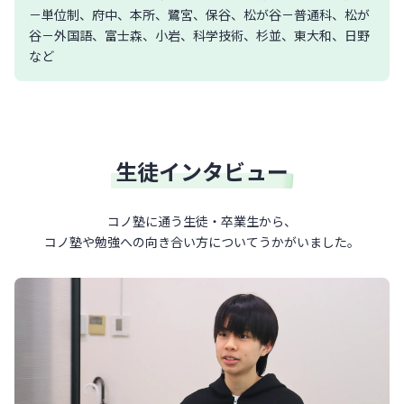
－単位制、府中、本所、鷺宮、保谷、松が谷－普通科、松が
谷－外国語、富士森、小岩、科学技術、杉並、東大和、日野
など
生徒インタビュー
コノ塾に通う生徒・卒業生から、
コノ塾や勉強への向き合い方について
うかがいました。