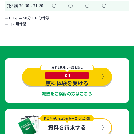
第8講 20:30 - 21:20
◯
◯
◯
◯
※1コマ ＝ 50分＋10分休憩
※日・月休講
まずは気軽に一度お試し
¥0
無料体験を受ける
転塾をご検討の方はこちら
料金やカリキュラムが一目でわかる！
資料を請求する