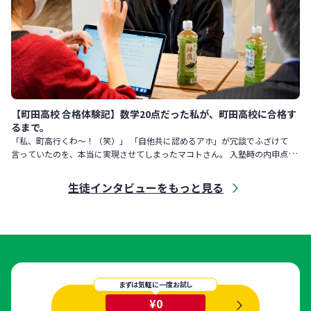
【町田高校 合格体験記】数学20点だった私が、町田高校に合格す
るまで。
「私、町高行くわ〜！（笑）」 「自他共に認めるアホ」が冗談でふざけて
言っていたのを、本当に実現させてしまったマコトさん。 入塾時の内申点
は、国・英・社が「3」、数・理が「2」。 勉強が大嫌いで、「将来
生徒インタビューをもっと見る
まずは気軽に一度お試し
¥0