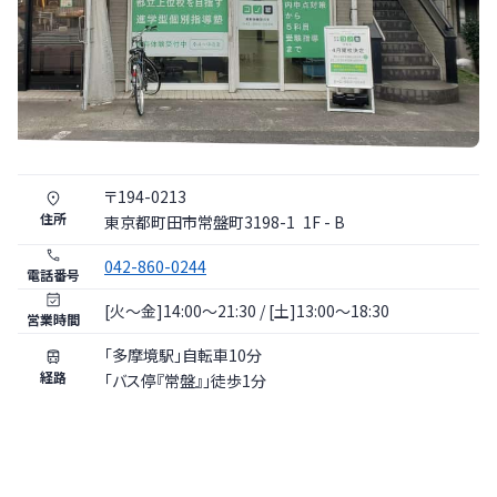
〒
194
-
0213
住所
東京都
町田市
常盤町3198-1
1F - B
042-860-0244
電話番号
[火〜金]14:00～21:30 / [土]13:00～18:30
営業時間
「多摩境駅」自転車10分
経路
「バス停『常盤』」徒歩1分