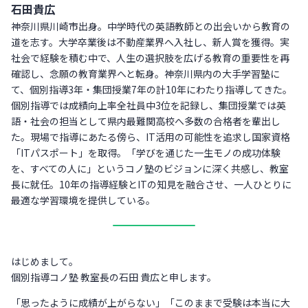
石田貴広
神奈川県川崎市出身。中学時代の英語教師との出会いから教育の
道を志す。大学卒業後は不動産業界へ入社し、新人賞を獲得。実
社会で経験を積む中で、人生の選択肢を広げる教育の重要性を再
確認し、念願の教育業界へと転身。神奈川県内の大手学習塾に
て、個別指導3年・集団授業7年の計10年にわたり指導してきた。
個別指導では成績向上率全社員中3位を記録し、集団授業では英
語・社会の担当として県内最難関高校へ多数の合格者を輩出し
た。現場で指導にあたる傍ら、IT活用の可能性を追求し国家資格
「ITパスポート」を取得。「学びを通じた一生モノの成功体験
を、すべての人に」というコノ塾のビジョンに深く共感し、教室
長に就任。10年の指導経験とITの知見を融合させ、一人ひとりに
最適な学習環境を提供している。
はじめまして。
個別指導コノ塾 教室長の石田 貴広と申します。
「思ったように成績が上がらない」「このままで受験は本当に大