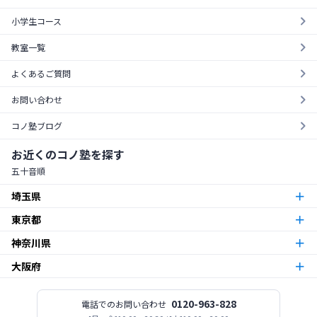
小学生コース
教室一覧
よくあるご質問
お問い合わせ
コノ塾ブログ
お近くのコノ塾を探す
五十音順
埼玉県
東京都
朝霞台校
朝霞市
神奈川県
東京23区
北越谷校
越谷市
大阪府
本厚木校
厚木市
梅島校
竹ノ塚校
舎人校
南花畑校
谷在家校
足立区
北与野校
宮原校
さいたま市
今福鶴見校
北田辺校
関目校
西田辺校
平野東校
都島校
大阪市
神木本町校
新百合ヶ丘校
中野島校
南加瀬校
武蔵新城校
川崎市
板橋区役所前校
高島平校
ときわ台校
蓮根校
板橋区
志木校
0120-963-828
電話でのお問い合わせ
志木市