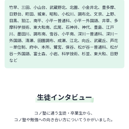
竹早、三田、小山台、武蔵野北、北園、小金井北、豊多摩、
日野台、町田、城東、昭和、小松川、調布北、文京、上野、
目黒、狛江、南平、小平ー普通科、小平－外国語、井草、多
摩科学技術、東大和南、広尾、石神井、神代、豊島、江戸
川、墨田川、調布南、雪谷、小平南、深川－普通科、深川－
外国語、清瀬、田園調布、成瀬、江北、向丘、武蔵丘、芦花
－単位制、府中、本所、鷺宮、保谷、松が谷－普通科、松が
谷－外国語、富士森、小岩、科学技術、杉並、東大和、日野
など
生徒インタビュー
コノ塾に通う生徒・卒業生から、
コノ塾や勉強への向き合い方について
うかがいました。