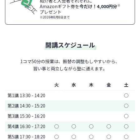
紹介者と入会者それぞれに
※
Amazonギフト券を
今だけ！4,000円分
プレゼント
※2026年8月8日まで
開講スケジュール
1コマ50分の授業は、振替の調整もしやすいから、
習い事と両立しながら塾に通えます。
火
水
木
金
土
第1講 13:30 - 14:20
◯
第2講 14:30 - 15:20
◯
第3講 15:30 - 16:20
◯
第4講 16:30 - 17:20
◯
◯
◯
◯
◯
第5講 17:30 - 18:20
◯
◯
◯
◯
◯