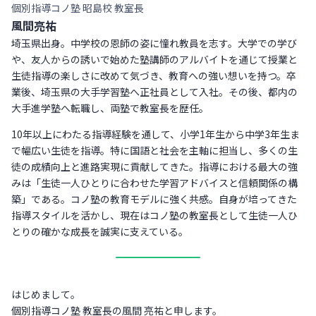
個別指導コノ塾 昭島校 教室長
風間亮祐
埼玉県出身。中学校の恩師の姿に憧れ教員を志す。大学での学び
や、友人からの誘いで始めた塾講師のアルバイトを通じて授業と
生徒指導の楽しさに改めて気づき、教育への強い想いを持つ。卒
業後、埼玉県の大手学習塾へ正社員として入社。その後、都内の
大手進学塾へ転職し、両塾で教室長を歴任。
10年以上にわたる指導経験を通して、小学1年生から中学3年生ま
で幅広い生徒を指導。特に国語と社会を主軸に担当し、多くの生
徒の成績向上と進路実現に貢献してきた。指導における最大の強
みは「生徒一人ひとりに合わせた学習アドバイスと信頼関係の構
築」である。コノ塾の教育モデルに強く共感。自身が培ってきた
指導スタイルを活かし、現在はコノ塾の教室長として生徒一人ひ
とりの確かな成長を誠実に支えている。
はじめまして。
個別指導コノ塾 教室長の風間 亮祐と申します。