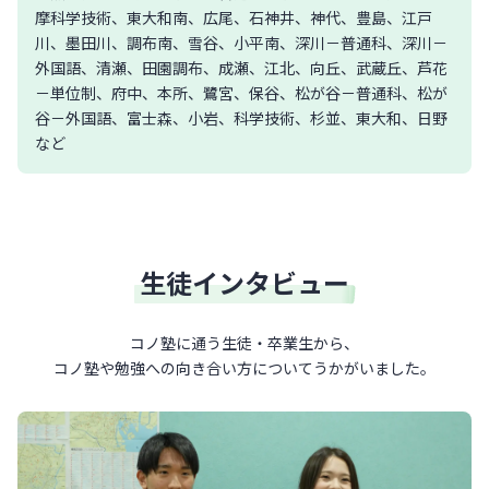
摩科学技術、東大和南、広尾、石神井、神代、豊島、江戸
川、墨田川、調布南、雪谷、小平南、深川－普通科、深川－
外国語、清瀬、田園調布、成瀬、江北、向丘、武蔵丘、芦花
－単位制、府中、本所、鷺宮、保谷、松が谷－普通科、松が
谷－外国語、富士森、小岩、科学技術、杉並、東大和、日野
など
生徒インタビュー
コノ塾に通う生徒・卒業生から、
コノ塾や勉強への向き合い方について
うかがいました。