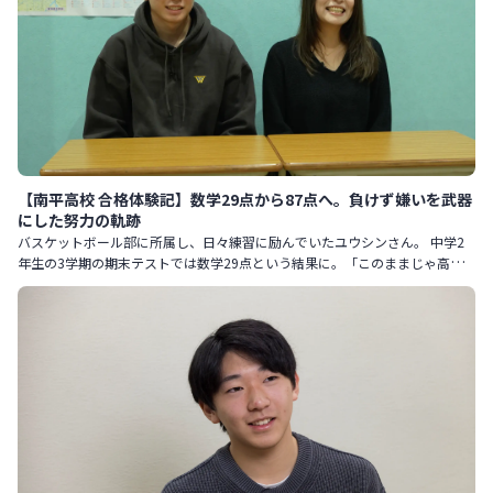
【南平高校 合格体験記】数学29点から87点へ。負けず嫌いを武器
にした努力の軌跡
バスケットボール部に所属し、日々練習に励んでいたユウシンさん。 中学2
年生の3学期の期末テストでは数学29点という結果に。「このままじゃ高校
に行けない」と危機感を抱き、コノ塾に通い始めることを決意しま