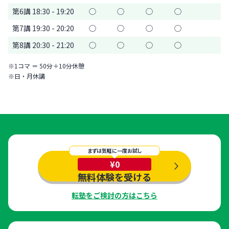
第6講 18:30 - 19:20
◯
◯
◯
◯
第7講 19:30 - 20:20
◯
◯
◯
◯
第8講 20:30 - 21:20
◯
◯
◯
◯
※1コマ ＝ 50分＋10分休憩
※日・月休講
まずは気軽に一度お試し
¥0
無料体験を受ける
転塾をご検討の方はこちら