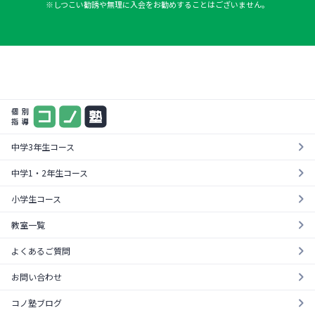
※しつこい勧誘や無理に入会をお勧めすることはございません。
まずは気軽に一度お試し
料金やカリキュラムが一目でわかる！
¥0
資料を請求する
無料体験を受ける
中学3年生コース
中学1・2年生コース
小学生コース
教室一覧
よくあるご質問
お問い合わせ
コノ塾ブログ