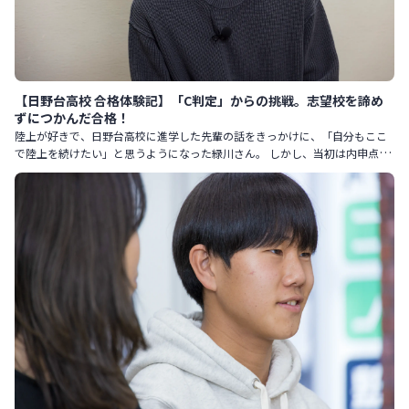
【日野台高校 合格体験記】「C判定」からの挑戦。志望校を諦め
ずにつかんだ合格！
陸上が好きで、日野台高校に進学した先輩の話をきっかけに、「自分もここ
で陸上を続けたい」と思うようになった緑川さん。 しかし、当初は内申点が
足りず、模試の判定もC判定ばかり。 それでも、諦めずに努力を重