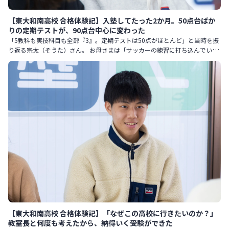
【東大和南高校 合格体験記】入塾してたった2か月。50点台ばか
りの定期テストが、90点台中心に変わった
「5教科も実技科目も全部『3』。定期テストは50点がほとんど」と当時を振
り返る宗太（そうた）さん。 お母さまは「サッカーの練習に打ち込んでいて
まったく勉強しないし、そもそも勉強の仕方が分かっていなかっ
【東大和南高校 合格体験記】「なぜこの高校に行きたいのか？」
教室長と何度も考えたから、納得いく受験ができた