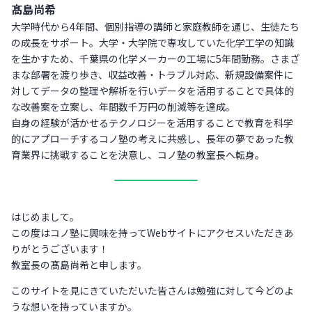
髙島尚希
大学時代から4年間、個別指導の講師と家庭教師を通じ、生徒たち
の成長をサポート。大学・大学院で専攻していた化学工学の知識
を生かすため、千葉県の化学メーカーの工場に5年間勤務。さまざ
まな部署を渡り歩き、収益改善・トラブル対応、新規設備案件に
対してデータの整理や解析を行いデータを活用することで具体的
な改善案を立案し、年間数千万円の削減等を達成。
自身の経験が活かせるテクノロジーを活用することで教育を科学
的にアプローチするコノ塾の考えに共感し、長年の夢であった教
育業界に挑戦することを決意し、コノ塾の教室長へ転身。
はじめまして。
この度はコノ塾に興味を持ってWebサイトにアクセスいただきあ
りがとうございます！
教室長の髙島尚希と申します。
このサイトを見にきていただいた皆さんは勉強に対して今どのよ
うな想いを持っていますか。