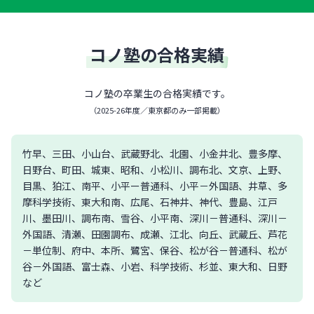
コノ塾の合格実績
コノ塾の卒業生の合格実績です。
（
2025-26年度／東京都のみ一部掲載
）
竹早、三田、小山台、武蔵野北、北園、小金井北、豊多摩、
日野台、町田、城東、昭和、小松川、調布北、文京、上野、
目黒、狛江、南平、小平ー普通科、小平－外国語、井草、多
摩科学技術、東大和南、広尾、石神井、神代、豊島、江戸
川、墨田川、調布南、雪谷、小平南、深川－普通科、深川－
外国語、清瀬、田園調布、成瀬、江北、向丘、武蔵丘、芦花
－単位制、府中、本所、鷺宮、保谷、松が谷－普通科、松が
谷－外国語、富士森、小岩、科学技術、杉並、東大和、日野
など