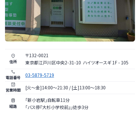
〒
132
-
0021
住所
東京都
江戸川区
中央2-31-10
ハイツオースギ 1F - 105
03-5879-5719
電話番号
[火〜金]14:00～21:30 / [土]13:00～18:30
営業時間
「新小岩駅」自転車11分
経路
「バス停『大杉小学校前』」徒歩3分