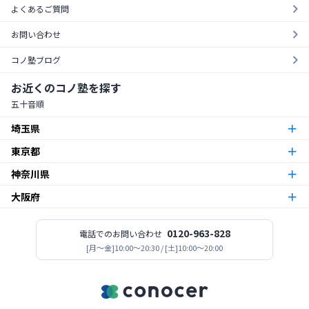
よくあるご質問
お問い合わせ
コノ塾ブログ
お近くのコノ塾を探す
五十音順
埼玉県
東京都
朝霞台校
朝霞市
神奈川県
東京23区
北越谷校
越谷市
大阪府
本厚木校
厚木市
梅島校
竹ノ塚校
舎人校
南花畑校
谷在家校
足立区
北与野校
宮原校
さいたま市
今福鶴見校
北田辺校
関目校
西田辺校
平野東校
都島校
大阪市
神木本町校
新百合ヶ丘校
中野島校
南加瀬校
武蔵新城校
川崎市
板橋区役所前校
高島平校
ときわ台校
蓮根校
板橋区
志木校
0120-963-828
電話でのお問い合わせ
志木市
登美丘校
[月〜金]10:00～20:30 / [土]10:00～20:00
堺市
小田急相模原校
古淵校
相模原校
二本松校
陽光台校
相模原市
一之江校
江戸川中央校
小岩校
平井校
南篠崎校
江戸川区
新所沢校
所沢市
高見ノ里校
松原市
座間南栗原校
座間市
大森校
糀谷校
西馬込校
矢口渡校
大田区
善行校
六会校
藤沢市
金町校
亀有校
高砂校
立石校
堀切菖蒲園校
葛飾区