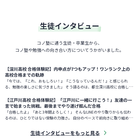
生徒インタビュー
コノ塾に通う生徒・卒業生から、
コノ塾や勉強への向き合い方について
うかがいました。
【深川高校 合格体験記】内申点が7つもアップ！ワンランク上の
高校合格までの軌跡
「今では、『これ、おもしろい！』『こうなっているんだ！』と感じられ
る、勉強の楽しさに気づきました」 そう語るのは、都立深川高校に合格した
Sさん。 元々は勉強が嫌いで、中学2年生まではテスト勉強も前日に
【江戸川高校 合格体験記】「江戸川に一緒に行こう！」友達の一
言で始まった挑戦。最後までやり遂げ掴んだ合格
「合格したよ」「あと3年間よろしく！」 そんなLINEのやり取りからも伝わ
るのは、ひとりではない受験の力強さ。 自分のペースで前向きに取り組めた
理由、そして「最後までやり遂げた」という経験について、Y
生徒インタビューをもっと見る