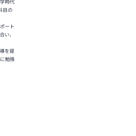
学時代
科目の
ポート
合い、
導を提
に勉強