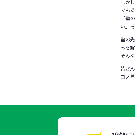
しかし
でもあ
「塾の
い」そ
塾の先
みを解
そんな
皆さん
コノ塾
まずは気軽に一度