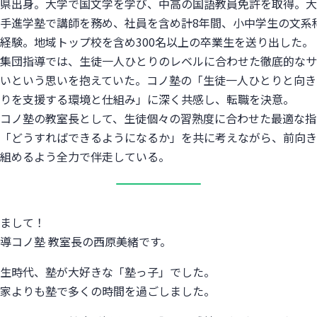
県出身。大学で国文学を学び、中高の国語教員免許を取得。大
手進学塾で講師を務め、社員を含め計8年間、小中学生の文系
経験。地域トップ校を含め300名以上の卒業生を送り出した。
集団指導では、生徒一人ひとりのレベルに合わせた徹底的なサ
いという思いを抱えていた。コノ塾の「生徒一人ひとりと向き
りを支援する環境と仕組み」に深く共感し、転職を決意。
コノ塾の教室長として、生徒個々の習熟度に合わせた最適な指
「どうすればできるようになるか」を共に考えながら、前向き
組めるよう全力で伴走している。
まして！
導コノ塾 教室長の西原美緒です。
生時代、塾が大好きな「塾っ子」でした。
家よりも塾で多くの時間を過ごしました。