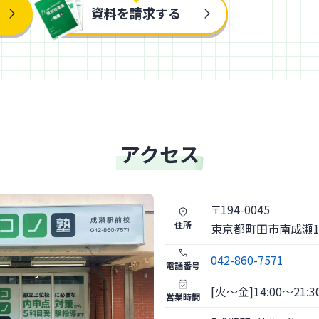
資料を請求する
アクセス
〒
194
-
0045
住所
東京都
町田市
南成瀬1-
042-860-7571
電話番号
[火〜金]14:00～21:30 
営業時間