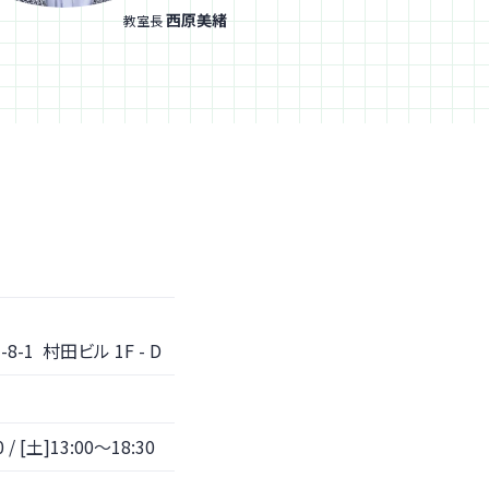
西原美緒
教室長
8-1
村田ビル 1F - D
/ [土]13:00～18:30