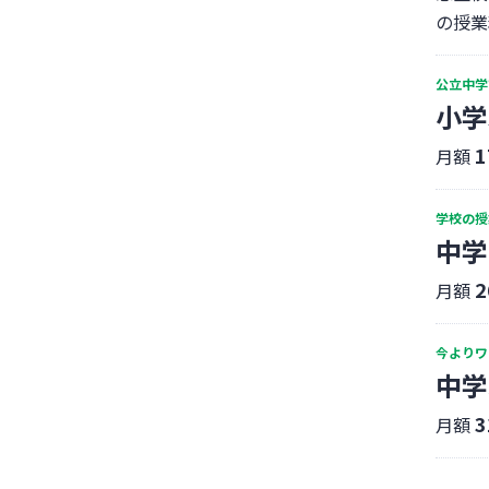
の授業
公立中学
小学
1
月額
学校の授
中学
2
月額
今よりワ
中学
3
月額