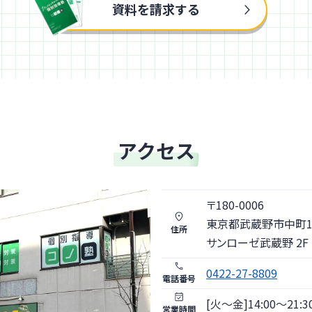
資料を請求する
アクセス
〒
180
-
0006
東京都
武蔵野市
中町1
住所
サンローゼ武蔵野 2F -
0422-27-8809
電話番号
[火〜金]14:00～21:30 
営業時間