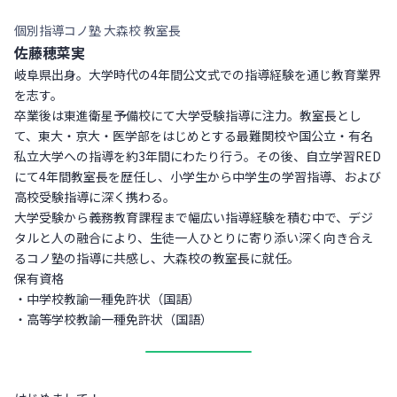
個別指導コノ塾 大森校 教室長
佐藤穂菜実
岐阜県出身。大学時代の4年間公文式での指導経験を通じ教育業界
を志す。
卒業後は東進衛星予備校にて大学受験指導に注力。教室長とし
て、東大・京大・医学部をはじめとする最難関校や国公立・有名
私立大学への指導を約3年間にわたり行う。その後、自立学習RED
にて4年間教室長を歴任し、小学生から中学生の学習指導、および
高校受験指導に深く携わる。
大学受験から義務教育課程まで幅広い指導経験を積む中で、デジ
タルと人の融合により、生徒一人ひとりに寄り添い深く向き合え
るコノ塾の指導に共感し、大森校の教室長に就任。
保有資格
・中学校教諭一種免許状（国語）
・高等学校教諭一種免許状（国語）