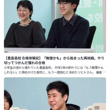
【豊島高校 合格体験記】「無理かも」から始まった再挑戦。やり
切ってつかんだ憧れの合格
小学生の頃から憧れていた豊島高校。 中学2年の終わりには「もう無理かも
しれない」と諦めかけた高校に、もう一度挑むと決めたリヒトさん。 偏差値
を55から61まで伸ばし、確かな自信を手に入れて迎えた本番。