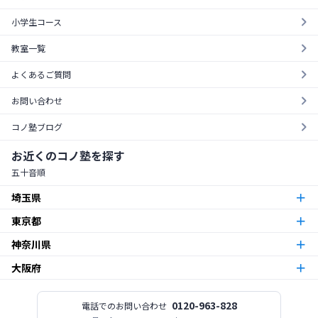
小学生コース
教室一覧
よくあるご質問
お問い合わせ
コノ塾ブログ
お近くのコノ塾を探す
五十音順
埼玉県
東京都
朝霞台校
朝霞市
神奈川県
東京23区
北越谷校
越谷市
大阪府
本厚木校
厚木市
梅島校
竹ノ塚校
舎人校
南花畑校
谷在家校
足立区
北与野校
宮原校
さいたま市
今福鶴見校
北田辺校
関目校
西田辺校
平野東校
都島校
大阪市
神木本町校
新百合ヶ丘校
中野島校
南加瀬校
武蔵新城校
川崎市
板橋区役所前校
高島平校
ときわ台校
蓮根校
板橋区
志木校
0120-963-828
電話でのお問い合わせ
志木市