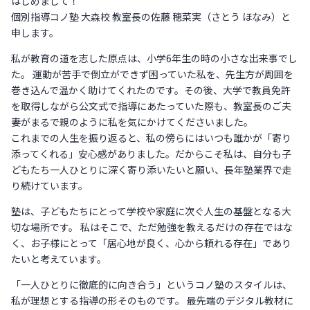
はじめまして！
個別指導コノ塾 大森校 教室長の佐藤 穂菜実（さとう ほなみ）と
申します。
私が教育の道を志した原点は、小学6年生の時の小さな出来事でし
た。 運動が苦手で倒立ができず困っていた私を、先生方が周囲を
巻き込んで温かく助けてくれたのです。その後、大学で教員免許
を取得しながら公文式で指導にあたっていた際も、教室長のご夫
妻がまるで親のように私を気にかけてくださいました。
これまでの人生を振り返ると、私の傍らにはいつも誰かが「寄り
添ってくれる」安心感がありました。だからこそ私は、自分も子
どもたち一人ひとりに深く寄り添いたいと願い、長年塾業界で走
り続けています。
塾は、子どもたちにとって学校や家庭に次ぐ人生の基盤となる大
切な場所です。 私はそこで、ただ勉強を教えるだけの存在ではな
く、お子様にとって「居心地が良く、心から頼れる存在」であり
たいと考えています。
「一人ひとりに徹底的に向き合う」というコノ塾のスタイルは、
私が理想とする指導の形そのものです。 最先端のデジタル教材に