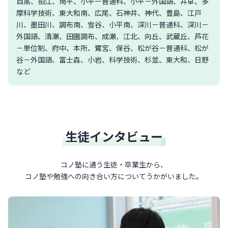
目黒、狛江、南平、小平ー普通科、小平－外国語、井草、多
摩科学技術、東大和南、広尾、石神井、神代、豊島、江戸
川、墨田川、調布南、雪谷、小平南、深川－普通科、深川－
外国語、清瀬、田園調布、成瀬、江北、向丘、武蔵丘、芦花
－単位制、府中、本所、鷺宮、保谷、松が谷－普通科、松が
谷－外国語、富士森、小岩、科学技術、杉並、東大和、日野
など
生徒インタビュー
コノ塾に通う生徒・卒業生から、
コノ塾や勉強への向き合い方について
うかがいました。