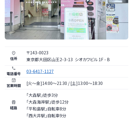
〒
143
-
0023
住所
東京都
大田区
山王2-3-13
シオカワビル 1F - B
03-6417-1127
電話番号
[火〜金]14:00～21:30 / [土]13:00～18:30
営業時間
｢大森駅｣徒歩3分
｢大森海岸駅｣徒歩12分
経路
｢平和島駅｣自転車8分
｢西大井駅｣自転車9分