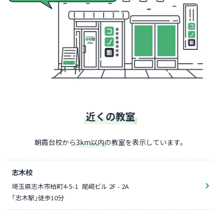
近くの教室
朝霞台校
から
3
km以内
の教室を表示しています。
志木校
埼玉県志木市柏町4-5-1
尾﨑ビル 2F - 2A
「志木駅」徒歩10分