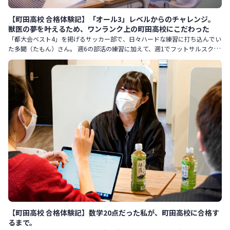
【町田高校 合格体験記】「オール3」レベルからのチャレンジ。
獣医の夢を叶えるため、ワンランク上の町田高校にこだわった
「都大会ベスト4」を掲げるサッカー部で、日々ハードな練習に打ち込んでい
た多聞（たもん）さん。 週6の部活の練習に加えて、週1でフットサルスクー
ルにも通っていたといいます。 お母さまは「入塾当時は中1の
【町田高校 合格体験記】数学20点だった私が、町田高校に合格す
るまで。