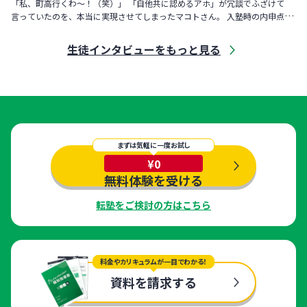
「私、町高行くわ〜！（笑）」 「自他共に認めるアホ」が冗談でふざけて
言っていたのを、本当に実現させてしまったマコトさん。 入塾時の内申点
は、国・英・社が「3」、数・理が「2」。 勉強が大嫌いで、「将来
生徒インタビューをもっと見る
まずは気軽に一度お試し
¥0
無料体験を受ける
転塾をご検討の方はこちら
料金やカリキュラムが一目でわかる！
資料を請求する