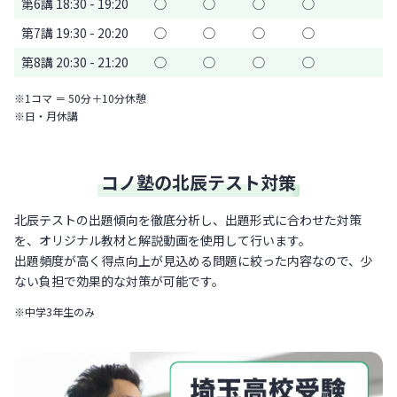
第6講 18:30 - 19:20
◯
◯
◯
◯
第7講 19:30 - 20:20
◯
◯
◯
◯
第8講 20:30 - 21:20
◯
◯
◯
◯
※1コマ ＝ 50分＋10分休憩
※日・月休講
コノ塾の北辰テスト対策
北辰テストの出題傾向を徹底分析し、出題形式に合わせた対策
を、オリジナル教材と解説動画を使用して行います。
出題頻度が高く得点向上が見込める問題に絞った内容なので、少
ない負担で効果的な対策が可能です。
※中学3年生のみ