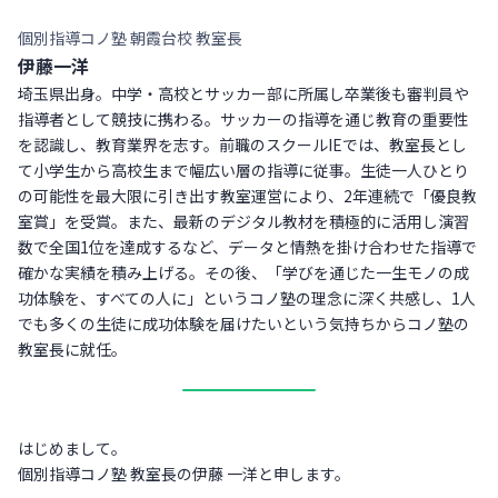
個別指導コノ塾 朝霞台校 教室長
伊藤一洋
埼玉県出身。中学・高校とサッカー部に所属し卒業後も審判員や
指導者として競技に携わる。サッカーの指導を通じ教育の重要性
を認識し、教育業界を志す。前職のスクールIEでは、教室長とし
て小学生から高校生まで幅広い層の指導に従事。生徒一人ひとり
の可能性を最大限に引き出す教室運営により、2年連続で「優良教
室賞」を受賞。また、最新のデジタル教材を積極的に活用し演習
数で全国1位を達成するなど、データと情熱を掛け合わせた指導で
確かな実績を積み上げる。その後、「学びを通じた一生モノの成
功体験を、すべての人に」というコノ塾の理念に深く共感し、1人
でも多くの生徒に成功体験を届けたいという気持ちからコノ塾の
教室長に就任。
はじめまして。
個別指導コノ塾 教室長の伊藤 一洋と申します。