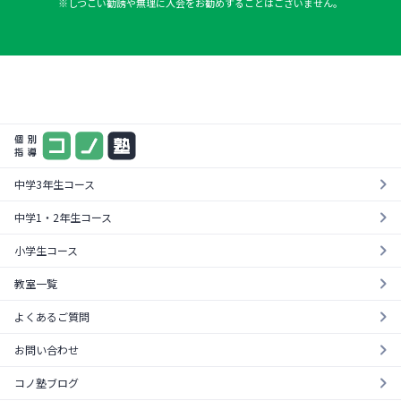
※しつこい勧誘や無理に入会をお勧めすることはございません。
まずは気軽に一度お試し
料金やカリキュラムが一目でわかる！
¥0
資料を請求する
無料体験を受ける
中学3年生コース
中学1・2年生コース
小学生コース
教室一覧
よくあるご質問
お問い合わせ
コノ塾ブログ