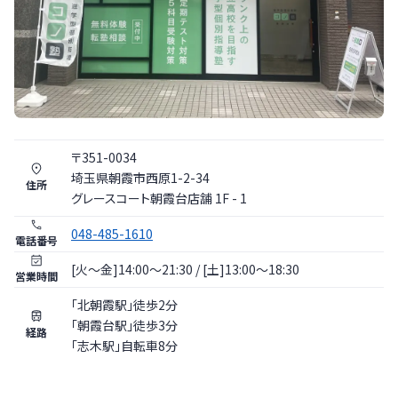
〒
351
-
0034
埼玉県
朝霞市
西原1-2-34
住所
グレースコート朝霞台店舗 1F - 1
048-485-1610
電話番号
[火〜金]14:00～21:30 / [土]13:00～18:30
営業時間
「北朝霞駅」徒歩2分
「朝霞台駅」徒歩3分
経路
「志木駅」自転車8分