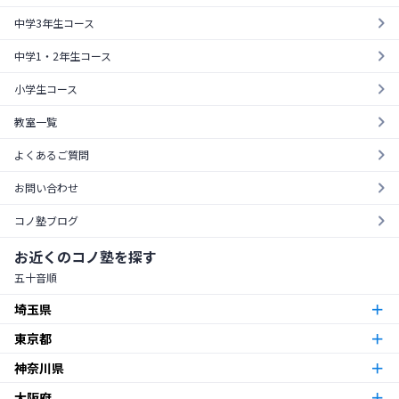
無料体験を受ける
中学3年生コース
中学1・2年生コース
小学生コース
教室一覧
よくあるご質問
お問い合わせ
コノ塾ブログ
お近くのコノ塾を探す
五十音順
埼玉県
東京都
朝霞台校
朝霞市
神奈川県
東京23区
北越谷校
越谷市
大阪府