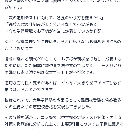
数ある塾の中からコノ塾に興味を持っていただき、ありがとうご
ざいます。
「次の定期テストに向けて、勉強のやり方を変えたい」
「高校入試の仕組みがよく分からなくて不安がある」
「今の学習環境でお子様が本当に定着しているか心配」
など、保護者様や生徒様はそれぞれに尽きないお悩みをお持ちの
ことと思います。
情報が溢れる現代だからこそ、お子様が現状を打破して成長する
ためには、ただ闇雲に勉強量を増やすのではなく、「一人ひとり
の課題に寄り添う親身なサポート」が不可欠です。
適切な方向性と支えがあれば、どんなに大きな壁であっても必ず
乗り越えることができます。
私はこれまで、大手学習塾の教室長として難関校受験を含め数多
くの生徒たちの志望校合格を実現してきました。
その経験を活かし、コノ塾では中学校の定期テスト対策・内申点
対策を徹底的に分析した上で、主要5科目についてお子様に最適な