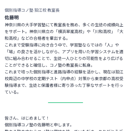
個別指導コノ塾 狛江校 教室長
佐藤明
神奈川県の大手学習塾にて教室長を務め、多くの生徒の成績向上
をサポート。神奈川県立の「横浜翠嵐高校」や「川和高校」「大
和高校」などの合格者を輩出する。
これまで受験指導に向き合う中で、学習塾ならではの「人」や
「場」の良さを活かしながら、アプリを用いた学習システムを適
切に組み合わせることで、生徒一人ひとりの可能性をより広げる
ことができると確信し、コノ塾の教室長に転身。
これまで培った個別指導と進路指導の経験を活かし、現在は狛江
校周辺の中学校の定期テスト（内申点）対策から東京都の高校受
験指導まで、生徒と保護者様に寄り添った丁寧なサポートを行っ
ている。
皆さん、はじめまして！
個別指導コノ塾の佐藤明と申します。