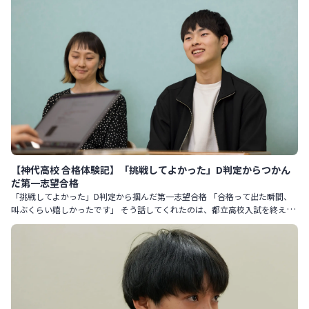
【神代高校 合格体験記】「挑戦してよかった」D判定からつかん
だ第一志望合格
「挑戦してよかった」D判定から掴んだ第一志望合格 「合格って出た瞬間、
叫ぶくらい嬉しかったです」 そう話してくれたのは、都立高校入試を終えた
コウタさん（仮名）。 中学2年生の終わりからコノ塾に通い、第