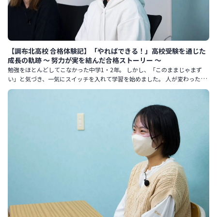
【調布北高校 合格体験記】「やればできる！」高校受験を通じた
成長の軌跡 〜 努力が実を結んだ合格ストーリー 〜
勉強をほとんどしてこなかった中学1・2年。 しかし、「このままじゃまず
い」と気づき、一気にスイッチを入れて学習を始めました。 人が変わったよ
うに努力を続け、見事調布北高校に合格。 その道のりを振り返り