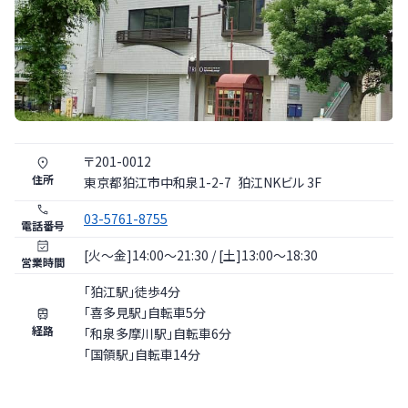
〒
201
-
0012
住所
東京都
狛江市
中和泉1-2-7
狛江NKビル 3F
03-5761-8755
電話番号
[火〜金]14:00～21:30 / [土]13:00～18:30
営業時間
「狛江駅」徒歩4分
「喜多見駅」自転車5分
経路
「和泉多摩川駅」自転車6分
「国領駅」自転車14分