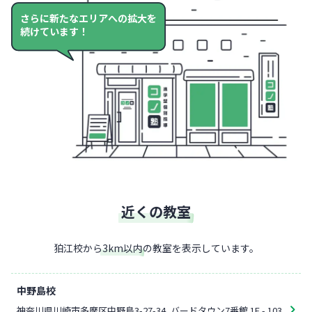
さらに新たなエリアへの拡大を
続けています！
近くの教室
狛江校
から
3
km以内
の教室を表示しています。
中野島校
神奈川県川崎市多摩区中野島3-27-34
バードタウン7番館 1F - 103