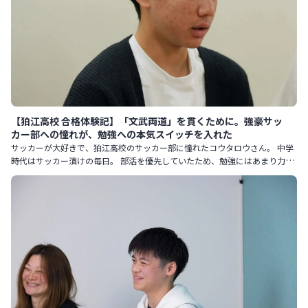
【狛江高校 合格体験記】「文武両道」を貫くために。強豪サッ
カー部への憧れが、勉強への本気スイッチを入れた
サッカーが大好きで、狛江高校のサッカー部に憧れたコウタロウさん。 中学
時代はサッカー漬けの毎日。 部活を優先していたため、勉強にはあまり力を
入れていませんでした。 しかし、狛江高校のサッカーと勉強双方