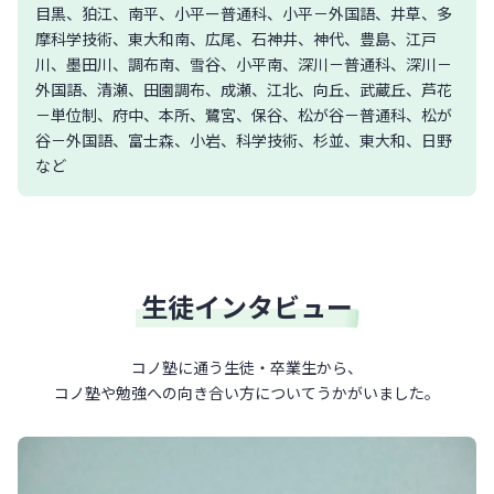
目黒、狛江、南平、小平ー普通科、小平－外国語、井草、多
摩科学技術、東大和南、広尾、石神井、神代、豊島、江戸
川、墨田川、調布南、雪谷、小平南、深川－普通科、深川－
外国語、清瀬、田園調布、成瀬、江北、向丘、武蔵丘、芦花
－単位制、府中、本所、鷺宮、保谷、松が谷－普通科、松が
谷－外国語、富士森、小岩、科学技術、杉並、東大和、日野
など
生徒インタビュー
コノ塾に通う生徒・卒業生から、
コノ塾や勉強への向き合い方について
うかがいました。