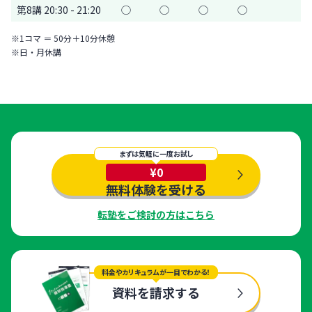
第8講 20:30 - 21:20
◯
◯
◯
◯
※1コマ ＝ 50分＋10分休憩
※日・月休講
まずは気軽に一度お試し
¥0
無料体験を受ける
転塾をご検討の方はこちら
料金やカリキュラムが一目でわかる！
資料を請求する