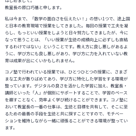
はじめまして。
教室長の原口巧基と申します。
私は今まで、「数学の面白さを伝えたい！」の想い1つで、途上国
と日本の教育現場で授業をしてきました。毎回の授業で工夫を凝
らし、もっといい授業をしようと日々努力してきましたが、今に
なって思うことは、「いい授業が生徒の成績向上に必ずしも直結
するわけではない」ということです。教え方に良し悪しがあるよ
うに、学び方にも良し悪しがあり、学び方に力を入れていない教
育は成果が出にくいかもしれません。
コノ塾で行われている授業では、ひとつひとつの授業に、さまざ
まな工夫が散りばめてあり、学び方に特化した学習をする環境が
整っています。デジタルの良さを活かした学習に加え、教室長・
講師といった「人」が個別にサポートすることで、学習のペース
を崩すことなく、効率よく学び続けることができます。コノ塾に
おいて教室長の一番の仕事は、生徒と目標を共有して、そこに至
るための最善の手段を生徒と共に探すことですので、モチベー
ションを維持しながら一緒に頑張ることができる環境が整ってい
ます。