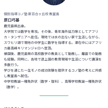
個別指導コノ塾 新百合ヶ丘校 教室長
原口巧基
鹿児島県出身。
大学院では数学を専攻。その後、青年海外協力隊としてアフリ
カ・タンザニアへ赴任。現地では水の出ない家で生活しながら、
スワヒリ語で現地の中学生に数学を指導する。滞在中にはアフリ
カ最高峰キリマンジャロへ登頂。
帰国後、鹿児島県の高校数学の教員として勤務し、離島での勤務
も経験。同時に、各地で途上国の教育現場や生活について講演を
多数行う。
学びを通じた一生モノの成功体験を提供するコノ塾の考えに共感
し教室長へ就任。
中学校教諭一種免許状（数学・理科）、高等学校教諭一種免許状
（数学）。