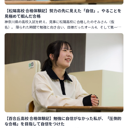
【松陽高校 合格体験記】努力の先に見えた「自信」。やることを
見極めて掴んだ合格
神奈川県の高校入試を終え、見事に松陽高校に合格したのぞみさん（仮
名）。 限られた時間で勉強と向き合い、目標だったオール4、そして第一志
望合格を実現しました。 どのような過程で努力を積み重ね、乗り越えて
【百合丘高校 合格体験記】勉強に自信がなかった私が、「圧倒的
な合格」を目指して自信をつけた