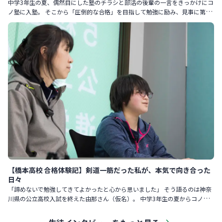
中学3年生の夏、偶然目にした塾のチラシと部活の後輩の一言をきっかけにコ
ノ塾に入塾。 そこから「圧倒的な合格」を目指して勉強に励み、見事に第一
志望の百合丘高校への合格を勝ち取りました。 入塾前は「勉強に
【橋本高校 合格体験記】剣道一筋だった私が、本気で向き合った
日々
「諦めないで勉強してきてよかったと心から思いました」 そう語るのは神奈
川県の公立高校入試を終えた由那さん（仮名）。 中学3年生の夏からコノ塾
に通い、見事に第一志望の橋本高校への合格をつかみ取りました。