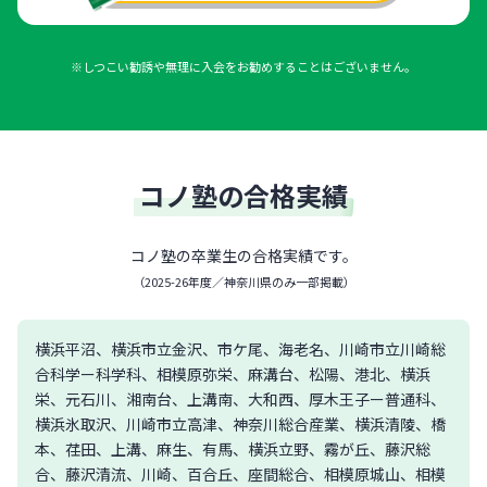
※しつこい勧誘や無理に入会をお勧めすることはございません。
コノ塾の合格実績
コノ塾の卒業生の合格実績です。
（
2025-26年度／神奈川県のみ一部掲載
）
横浜平沼、横浜市立金沢、市ケ尾、海老名、川崎市立川崎総
合科学ー科学科、相模原弥栄、麻溝台、松陽、港北、横浜
栄、元石川、湘南台、上溝南、大和西、厚木王子ー普通科、
横浜氷取沢、川崎市立高津、神奈川総合産業、横浜清陵、橋
本、荏田、上溝、麻生、有馬、横浜立野、霧が丘、藤沢総
合、藤沢清流、川崎、百合丘、座間総合、相模原城山、相模