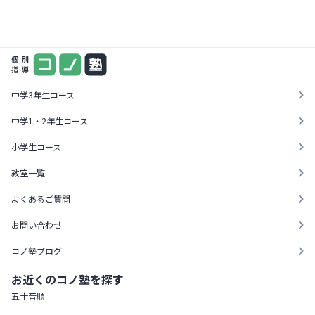
まずは気軽に一度お試し
料金やカリキュラムが一目でわかる！
¥0
資料を請求する
無料体験を受ける
中学3年生コース
中学1・2年生コース
小学生コース
教室一覧
よくあるご質問
お問い合わせ
コノ塾ブログ
お近くのコノ塾を探す
五十音順