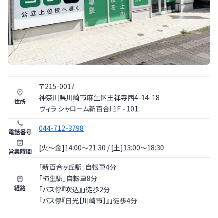
〒
215
-
0017
神奈川県
川崎市
麻生区王禅寺西4-14-18
住所
ヴィラ シャローム新百合I 1F - 101
044-712-3798
電話番号
[火〜金]14:00～21:30 / [土]13:00～18:30
営業時間
「新百合ヶ丘駅」自転車4分
「柿生駅」自転車8分
経路
「バス停『吹込』」徒歩2分
「バス停『日光［川崎市］』」徒歩4分