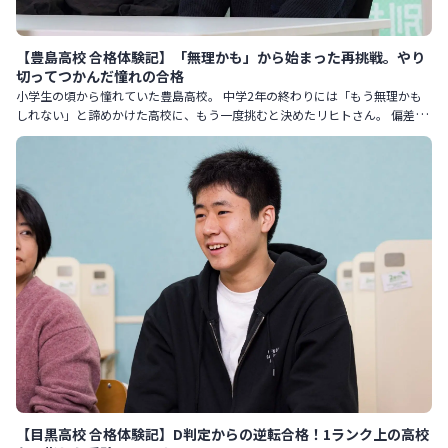
【豊島高校 合格体験記】「無理かも」から始まった再挑戦。やり
切ってつかんだ憧れの合格
小学生の頃から憧れていた豊島高校。 中学2年の終わりには「もう無理かも
しれない」と諦めかけた高校に、もう一度挑むと決めたリヒトさん。 偏差値
を55から61まで伸ばし、確かな自信を手に入れて迎えた本番。
【目黒高校 合格体験記】D判定からの逆転合格！1ランク上の高校