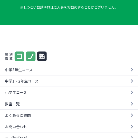
※しつこい勧誘や無理に入会をお勧めすることはございません。
まずは気軽に一度お試し
料金やカリキュラムが一目でわかる！
¥0
資料を請求する
無料体験を受ける
中学3年生コース
中学1・2年生コース
小学生コース
教室一覧
よくあるご質問
お問い合わせ
コノ塾ブログ