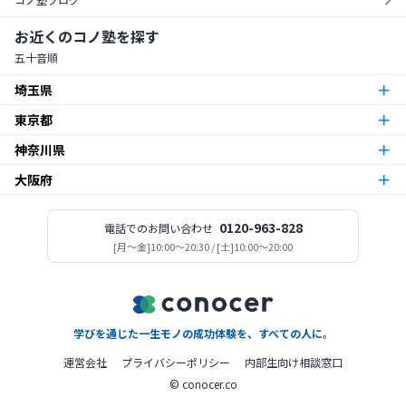
お近くのコノ塾を探す
五十音順
埼玉県
東京都
朝霞台校
朝霞市
神奈川県
東京23区
北越谷校
越谷市
大阪府
本厚木校
厚木市
梅島校
竹ノ塚校
舎人校
南花畑校
谷在家校
足立区
北与野校
宮原校
さいたま市
今福鶴見校
北田辺校
関目校
西田辺校
平野東校
都島校
大阪市
神木本町校
新百合ヶ丘校
中野島校
南加瀬校
武蔵新城校
川崎市
板橋区役所前校
高島平校
ときわ台校
蓮根校
板橋区
志木校
0120-963-828
電話でのお問い合わせ
志木市
登美丘校
[月〜金]10:00～20:30 / [土]10:00～20:00
堺市
小田急相模原校
古淵校
相模原校
二本松校
陽光台校
相模原市
一之江校
江戸川中央校
小岩校
平井校
南篠崎校
江戸川区
新所沢校
所沢市
高見ノ里校
松原市
座間南栗原校
座間市
大森校
糀谷校
西馬込校
矢口渡校
大田区
善行校
六会校
藤沢市
金町校
亀有校
高砂校
立石校
堀切菖蒲園校
葛飾区
学びを通じた一生モノの成功体験を、すべての人に。
桜ヶ丘校
南林間校
大和市
北赤羽校
北区
運営会社
プライバシーポリシー
内部生向け相談窓口
© conocer.co
青葉すすき野校
上永谷校
鴨居校
港南台校
瀬谷校
横浜市
木場校
東砂校
江東区