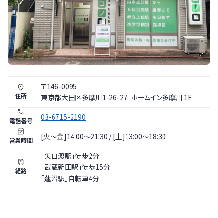
〒
146
-
0095
住所
東京都
大田区
多摩川1-26-27
ホームイン多摩川 1F
03-6715-2190
電話番号
[火〜金]14:00～21:30 / [土]13:00～18:30
営業時間
「矢口渡駅」徒歩2分
「武蔵新田駅」徒歩15分
経路
「蓮沼駅」自転車4分