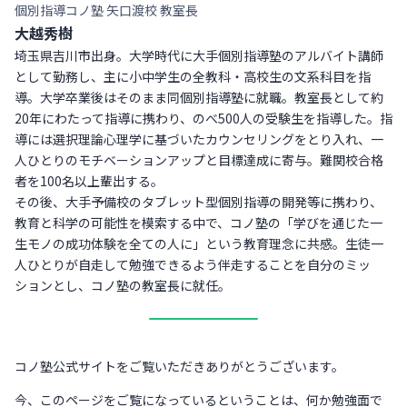
個別指導コノ塾 矢口渡校 教室長
大越秀樹
埼玉県吉川市出身。大学時代に大手個別指導塾のアルバイト講師
として勤務し、主に小中学生の全教科・高校生の文系科目を指
導。大学卒業後はそのまま同個別指導塾に就職。教室長として約
20年にわたって指導に携わり、のべ500人の受験生を指導した。指
導には選択理論心理学に基づいたカウンセリングをとり入れ、一
人ひとりのモチベーションアップと目標達成に寄与。難関校合格
者を100名以上輩出する。
その後、大手予備校のタブレット型個別指導の開発等に携わり、
教育と科学の可能性を模索する中で、コノ塾の「学びを通じた一
生モノの成功体験を全ての人に」という教育理念に共感。生徒一
人ひとりが自走して勉強できるよう伴走することを自分のミッ
ションとし、コノ塾の教室長に就任。
コノ塾公式サイトをご覧いただきありがとうございます。
今、このページをご覧になっているということは、何か勉強面で