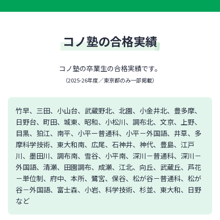
コノ塾の合格実績
コノ塾の卒業生の合格実績です。
（
2025-26年度／東京都のみ一部掲載
）
竹早、三田、小山台、武蔵野北、北園、小金井北、豊多摩、
日野台、町田、城東、昭和、小松川、調布北、文京、上野、
目黒、狛江、南平、小平ー普通科、小平－外国語、井草、多
摩科学技術、東大和南、広尾、石神井、神代、豊島、江戸
川、墨田川、調布南、雪谷、小平南、深川－普通科、深川－
外国語、清瀬、田園調布、成瀬、江北、向丘、武蔵丘、芦花
－単位制、府中、本所、鷺宮、保谷、松が谷－普通科、松が
谷－外国語、富士森、小岩、科学技術、杉並、東大和、日野
など