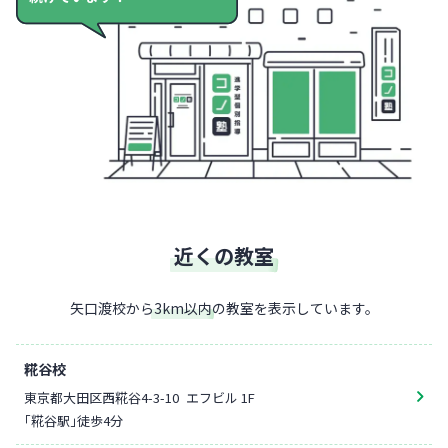
近くの教室
矢口渡校
から
3
km以内
の教室を表示しています。
糀谷校
東京都大田区西糀谷4-3-10
エフビル 1F
「糀谷駅」徒歩4分