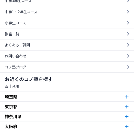
中学3年生コース
中学1・2年生コース
小学生コース
教室一覧
よくあるご質問
お問い合わせ
コノ塾ブログ
お近くのコノ塾を探す
五十音順
埼玉県
東京都
朝霞台校
朝霞市
神奈川県
東京23区
北越谷校
越谷市
大阪府
本厚木校
厚木市
梅島校
竹ノ塚校
舎人校
南花畑校
谷在家校
足立区
北与野校
宮原校
さいたま市