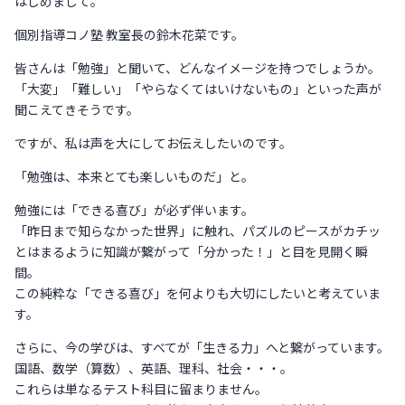
はじめまして。
個別指導コノ塾 教室長の鈴木花菜です。
皆さんは「勉強」と聞いて、どんなイメージを持つでしょうか。
「大変」「難しい」「やらなくてはいけないもの」といった声が
聞こえてきそうです。
ですが、私は声を大にしてお伝えしたいのです。
「勉強は、本来とても楽しいものだ」と。
勉強には「できる喜び」が必ず伴います。
「昨日まで知らなかった世界」に触れ、パズルのピースがカチッ
とはまるように知識が繋がって「分かった！」と目を見開く瞬
間。
この純粋な「できる喜び」を何よりも大切にしたいと考えていま
す。
さらに、今の学びは、すべてが「生きる力」へと繋がっています。
国語、数学（算数）、英語、理科、社会・・・。
これらは単なるテスト科目に留まりません。