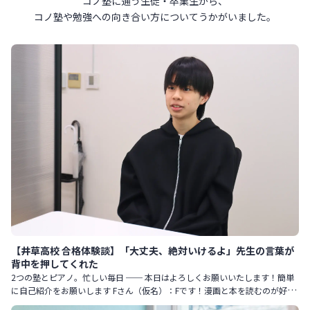
コノ塾に通う生徒・卒業生から、
コノ塾や勉強への向き合い方について
うかがいました。
【井草高校 合格体験談】「大丈夫、絶対いけるよ」先生の言葉が
背中を押してくれた
2つの塾とピアノ。忙しい毎日 ── 本日はよろしくお願いいたします！簡単
に自己紹介をお願いします Fさん（仮名）：Fです！漫画と本を読むのが好き
です。 最近はスティーブン・キングという作家にハマってい