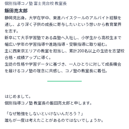
個別指導コノ塾 富士見台校 教室長
飯田亮太郎
静岡見出身。大学在学中、東進ハイスクールのアルバイト経験を
通し、より深く子供の成長に寄与したいという想いから教育業界
を志す。
新卒にて大手学習塾である森塾へ入社し、小学生から高校生まで
幅広い学年の学習指導や進路指導・受験指導に取り組む。
主に西東京エリアの教室を担当し、累計200名以上の生徒を志望校
合格・成績アップに導く。
生徒の性格や学習データに基づき、一人ひとりに対して成長機会
を届けるコノ塾の理念に共感し、コノ塾の教室長に着任。
はじめまして。
個別指導コノ塾 教室長の飯田亮太郎と申します。
「なぜ勉強をしないといけないんだろう？」
誰もが一度は考えたことがあるのではないでしょうか。