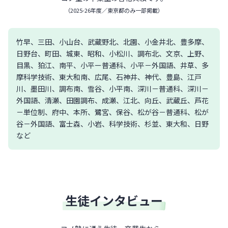
（
2025-26年度／東京都のみ一部掲載
）
竹早、三田、小山台、武蔵野北、北園、小金井北、豊多摩、
日野台、町田、城東、昭和、小松川、調布北、文京、上野、
目黒、狛江、南平、小平ー普通科、小平－外国語、井草、多
摩科学技術、東大和南、広尾、石神井、神代、豊島、江戸
川、墨田川、調布南、雪谷、小平南、深川－普通科、深川－
外国語、清瀬、田園調布、成瀬、江北、向丘、武蔵丘、芦花
－単位制、府中、本所、鷺宮、保谷、松が谷－普通科、松が
谷－外国語、富士森、小岩、科学技術、杉並、東大和、日野
など
生徒インタビュー