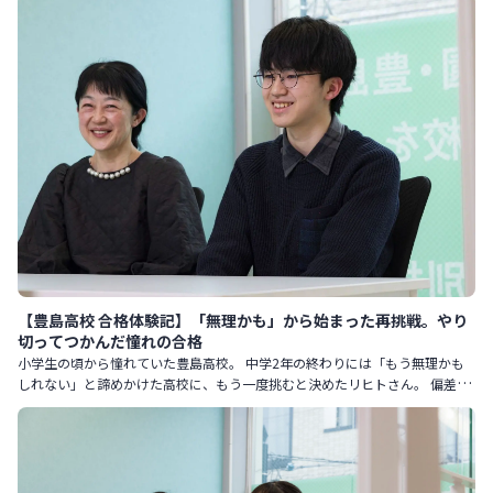
【豊島高校 合格体験記】「無理かも」から始まった再挑戦。やり
切ってつかんだ憧れの合格
小学生の頃から憧れていた豊島高校。 中学2年の終わりには「もう無理かも
しれない」と諦めかけた高校に、もう一度挑むと決めたリヒトさん。 偏差値
を55から61まで伸ばし、確かな自信を手に入れて迎えた本番。