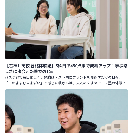
【石神井高校 合格体験記】5科目で450点まで成績アップ！学ぶ楽
しさに出会えた塾での1年
バスケ部で毎日忙しく、勉強はテスト前にプリントを見返すだけの日々。
「このままじゃまずい」と感じた楓さんは、友人のすすめでコノ塾の体験授
業を受けたことをきっかけに、本格的に受験勉強に向き合い始めました