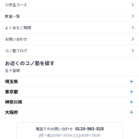
小学生コース
教室一覧
よくあるご質問
お問い合わせ
コノ塾ブログ
お近くのコノ塾を探す
五十音順
埼玉県
東京都
朝霞台校
朝霞市
神奈川県
東京23区
北越谷校
越谷市
大阪府
本厚木校
厚木市
梅島校
竹ノ塚校
舎人校
南花畑校
谷在家校
足立区
北与野校
宮原校
さいたま市
今福鶴見校
北田辺校
関目校
西田辺校
平野東校
都島校
大阪市
神木本町校
新百合ヶ丘校
中野島校
南加瀬校
武蔵新城校
川崎市
板橋区役所前校
高島平校
ときわ台校
蓮根校
板橋区
志木校
0120-963-828
電話でのお問い合わせ
志木市
登美丘校
[月〜金]10:00～20:30 / [土]10:00～20:00
堺市
小田急相模原校
古淵校
相模原校
二本松校
陽光台校
相模原市
一之江校
江戸川中央校
小岩校
平井校
南篠崎校
江戸川区