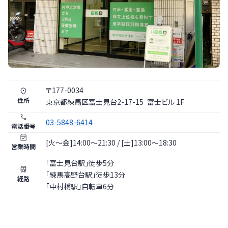
〒
177
-
0034
住所
東京都
練馬区
富士見台2-17-15
富士ビル 1F
03-5848-6414
電話番号
[火〜金]14:00～21:30 / [土]13:00～18:30
営業時間
「富士見台駅」徒歩5分
「練馬高野台駅」徒歩13分
経路
「中村橋駅」自転車6分