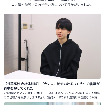
コノ塾や勉強への向き合い方について
うかがいました。
【井草高校 合格体験談】「大丈夫、絶対いけるよ」先生の言葉が
背中を押してくれた
2つの塾とピアノ。忙しい毎日 ── 本日はよろしくお願いいたします！簡単
に自己紹介をお願いします Fさん（仮名）：Fです！漫画と本を読むのが好き
です。 最近はスティーブン・キングという作家にハマってい