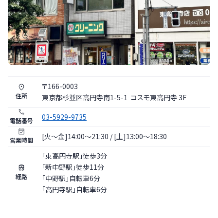
〒
166
-
0003
住所
東京都
杉並区
高円寺南1-5-1
コスモ東高円寺 3F
03-5929-9735
電話番号
[火〜金]14:00～21:30 / [土]13:00～18:30
営業時間
「東高円寺駅」徒歩3分
「新中野駅」徒歩11分
経路
「中野駅」自転車6分
「高円寺駅」自転車6分