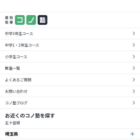
まずは気軽に一度お試し
料金やカリキュラムが一目でわかる！
¥0
資料を請求する
無料体験を受ける
中学3年生コース
中学1・2年生コース
小学生コース
教室一覧
よくあるご質問
お問い合わせ
コノ塾ブログ
お近くのコノ塾を探す
五十音順
埼玉県