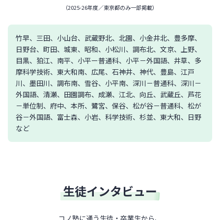
（
2025-26年度／東京都のみ一部掲載
）
竹早、三田、小山台、武蔵野北、北園、小金井北、豊多摩、
日野台、町田、城東、昭和、小松川、調布北、文京、上野、
目黒、狛江、南平、小平ー普通科、小平－外国語、井草、多
摩科学技術、東大和南、広尾、石神井、神代、豊島、江戸
川、墨田川、調布南、雪谷、小平南、深川－普通科、深川－
外国語、清瀬、田園調布、成瀬、江北、向丘、武蔵丘、芦花
－単位制、府中、本所、鷺宮、保谷、松が谷－普通科、松が
谷－外国語、富士森、小岩、科学技術、杉並、東大和、日野
など
生徒インタビュー
コノ塾に通う生徒・卒業生から、