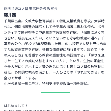
個別指導コノ塾 東高円寺校 教室長
藤井茜
千葉県出身。文教大学教育学部にて特別支援教育を専攻。大学時
代は、個別指導塾の講師として全学年の指導に携わる傍ら、ボラ
ンティアで障害を持つ中高生の学習支援を経験。「個性に深く向
き合い、成長を支えたい」という想いから小学校教諭の道へ。千
葉県の公立小学校で2年間勤務した後、広い視野で人間を見つめ直
すため飲食業界を経験。多様な価値観に触れる中で、改めて「そ
の人らしさ」を尊重する教育の重要性を再認識する。「学びを通
じた一生モノの成功体験をすべての人に」という、生徒の可能性
を最大限に引き出すコノ塾の理念に深く共感しコノ塾の教室長に
就任。多角的な視点を活かし、一人ひとりの「やればできる」を
全力でサポートする。
小学校教諭一種免許状、特別支援学校教諭一種免許状。
はじめまして！