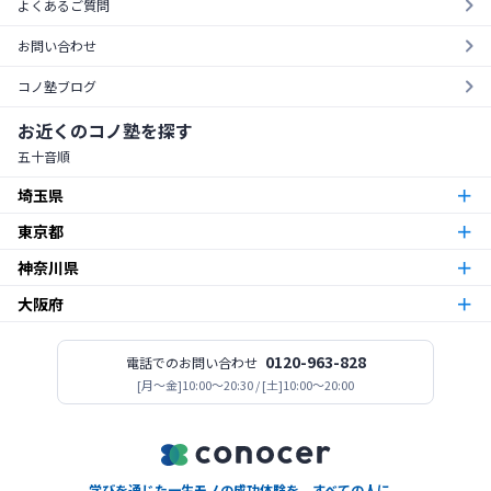
よくあるご質問
お問い合わせ
コノ塾ブログ
お近くのコノ塾を探す
五十音順
埼玉県
東京都
朝霞台校
朝霞市
神奈川県
東京23区
北越谷校
越谷市
大阪府
本厚木校
厚木市
梅島校
竹ノ塚校
舎人校
南花畑校
谷在家校
足立区
北与野校
宮原校
さいたま市
今福鶴見校
北田辺校
関目校
西田辺校
平野東校
都島校
大阪市
神木本町校
新百合ヶ丘校
中野島校
南加瀬校
武蔵新城校
川崎市
板橋区役所前校
高島平校
ときわ台校
蓮根校
板橋区
志木校
0120-963-828
電話でのお問い合わせ
志木市
登美丘校
[月〜金]10:00～20:30 / [土]10:00～20:00
堺市
小田急相模原校
古淵校
相模原校
二本松校
陽光台校
相模原市
一之江校
江戸川中央校
小岩校
平井校
南篠崎校
江戸川区
新所沢校
所沢市
高見ノ里校
松原市
座間南栗原校
座間市
大森校
糀谷校
西馬込校
矢口渡校
大田区
善行校
六会校
藤沢市
金町校
亀有校
高砂校
立石校
堀切菖蒲園校
葛飾区
学びを通じた一生モノの成功体験を、すべての人に。