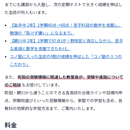
までにも講習から入塾し、次の定期テストで大きく成績を伸ばし
た生徒が何人もいます。
【金井中 2年】1学期40点→68点！苦手科目の数学を克服し、
勉強の「負けず嫌い」になるまで。
【鶴川中 2年】1学期で97点UP！野球部と両立しながら、苦手
な英語と数学を克服できたわけ。
コノ塾に入った生徒の9割が成績を伸ばした「コノ塾の３つの
こだわり」
また、
町田の受験情報に精通した教室長が、受験や進路について
のご相談
もお受けしています。
町田・鶴川から通うことのできる各高校の合格ラインや目標内申
点、併願校選びといった受験情報から、家庭での学習も含め、各
教科の効果的な学習方法まで、ご案内いたします。
料金