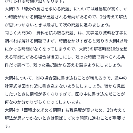
かけられる時間が短くなります。
大問3の「線分の長さを求める問題」については難易度が高く、か
つ時間がかかる問題が出題される傾向があるので、2分考えて解法
が思いつかないときは飛ばして次の問題に進みましょう。
同じく大問3の「資料を読み取る問題」は、文字通り資料を丁寧に
調べれば解ける問題ですが、時間をかけすぎると残りの大問4以降
にかける時間がなくなってしまうので、大問3の解答時間16分を超
える可能性がある場合は後回しにし、残った時間で調べられる条
件だけ調べて、残った選択肢から答えを選ぶようにしましょう。
大問4について、④の場合図に書き込むことが増えるので、途中の
計算式は図の付近に書き込まないようにしましょう。後から見直
したいときに情報が多くなりすぎて、図の中に書き込んだことが
何なのか分かりづらくなってしまいます。
大問4の「面積比を求める問題」も難易度が高いため、2分考えて
解法が思いつかないときは飛ばして次の問題に進むことが重要で
す。