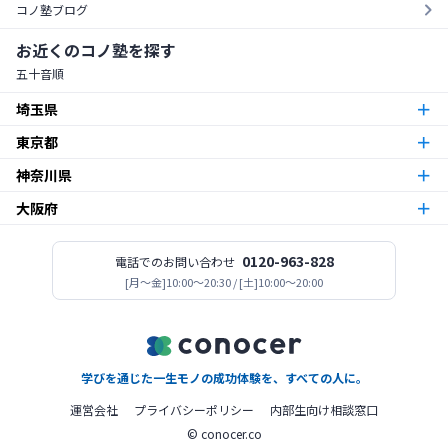
コノ塾ブログ
お近くのコノ塾を探す
五十音順
埼玉県
東京都
朝霞台校
朝霞市
神奈川県
東京23区
北越谷校
越谷市
大阪府
本厚木校
厚木市
梅島校
竹ノ塚校
舎人校
南花畑校
谷在家校
足立区
北与野校
宮原校
さいたま市
今福鶴見校
北田辺校
関目校
西田辺校
平野東校
都島校
大阪市
神木本町校
新百合ヶ丘校
中野島校
南加瀬校
武蔵新城校
川崎市
板橋区役所前校
高島平校
ときわ台校
蓮根校
板橋区
志木校
0120-963-828
電話でのお問い合わせ
志木市
登美丘校
[月〜金]10:00～20:30 / [土]10:00～20:00
堺市
小田急相模原校
古淵校
相模原校
二本松校
陽光台校
相模原市
一之江校
江戸川中央校
小岩校
平井校
南篠崎校
江戸川区
新所沢校
所沢市
高見ノ里校
松原市
座間南栗原校
座間市
大森校
糀谷校
西馬込校
矢口渡校
大田区
善行校
六会校
藤沢市
金町校
亀有校
高砂校
立石校
堀切菖蒲園校
葛飾区
学びを通じた一生モノの成功体験を、すべての人に。
桜ヶ丘校
南林間校
大和市
北赤羽校
北区
運営会社
プライバシーポリシー
内部生向け相談窓口
© conocer.co
青葉すすき野校
上永谷校
鴨居校
港南台校
瀬谷校
横浜市
木場校
東砂校