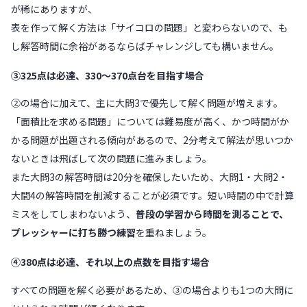
が稀にありますが、
表を作って解く方法は「サイコロの問題」と変わらないので、も
し解答時間に余裕があるならばチャレンジしても構いません。
③325点は必達、330～370点台を目指す場合
②の場合に加えて、主に大問3で優先して解く問題が増えます。
「面積比を求める問題」については難易度が高く、かつ時間がか
かる問題が出題される傾向があるので、2分考えて解法が思いつか
ないときは飛ばして次の問題に進みましょう。
また大問3の解答時間は20分を確保したいため、大問1・大問2・
大間4の解答時間を削減することが必須です。短い時間の中で計算
ミスをしてしまわないよう、
普段の学習から時間を測ることで、
プレッシャーに打ち勝つ練習
を重ねましょう。
④380点は必達、それ以上の点数を目指す場合
すべての問題を解く必要があるため、③の場合よりも1つの大問に