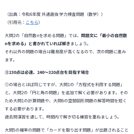
（出典：令和6年度 共通選抜 学力検査問題（数学））
（引用元：
こちら
）
大問2の「自然数nを求める問題」では、
問題文に「最小の自然数
nを求める」と書かれていれば解き
ましょう。
それ以外の問題の場合は難易度が高くなるので、次の問題に進み
ます。
②230点は必達、240～320点台を目指す場合
①の場合とほぼ同じですが、大問1の「方程式を利用する問題」
と、大問2の「円と角の問題」を追加で解く必要があります。その
ため大問1の計算問題や、大問6の空間図形問題の解答時間を短く
する必要があります。
過去問演習を通して、時間内で解き切る練習を重ねましょう。
大問5の確率の問題で「カードを取り出す問題」が出題されること