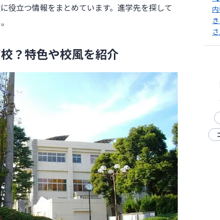
験に役立つ情報をまとめています。進学先を探して
内
き
い。
さ
高校？特色や校風を紹介