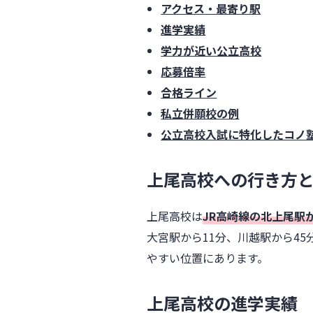
アクセス・最寄り駅
進学実績
学力が近い公立高校
応募倍率
合格ライン
私立併願校の例
公立高校入試に特化したコノ
上尾高校への行き方
上尾高校は
JR高崎線の北上尾駅
大宮駅から11分、川越駅から4
やすい位置にあります。
上尾高校の進学実績