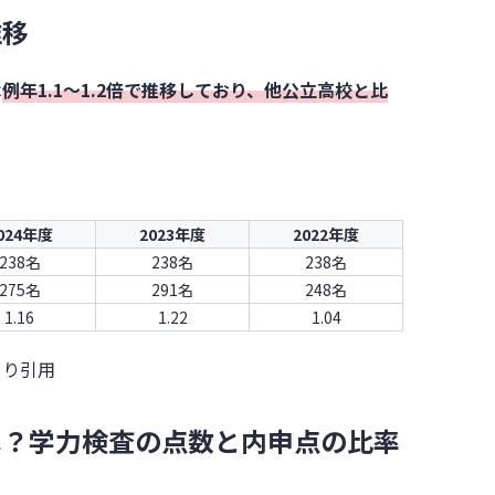
推移
は
例年1.1〜1.2倍で推移しており、他公立高校と比
024年度
2023年度
2022年度
238名
238名
238名
275名
291名
248名
1.16
1.22
1.04
より引用
は？学力検査の点数と内申点の比率