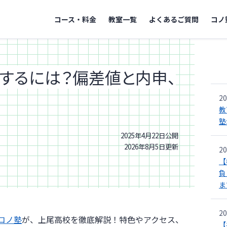
コース・料金
教室一覧
よくあるご質問
コノ
するには？偏差値と内申、
20
教
塾
2025年4月22日
公開
2026年8月5日
更新
20
【
負
ま
20
コノ塾
が、上尾高校を徹底解説！特色やアクセス、
【