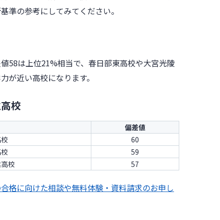
断基準の参考にしてみてください。
値58は上位21%相当で、春日部東高校や大宮光陵
学力が近い高校になります。
立高校
偏差値
高校
60
高校
59
越高校
57
の合格に向けた相談や無料体験・資料請求のお申し