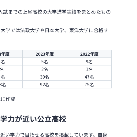
年度入試までの上尾高校の大学進学実績をまとめたもの
立大学では法政大学や日本大学、東洋大学に合格す
24年度
2023年度
2022年度
6名
5名
9名
1名
2名
1名
8名
30名
47名
28名
92名
75名
元に作成
、学力が近い公立高校
と近い学力で目指せる高校を掲載しています。自身