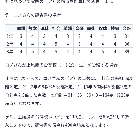
例に基づいて実際の（ア）の得点を計算してみましょう。
例：コノさんの調査書の場合
国語
数学
理科
社会
英語
音楽
美術
保体
技家
合計
1年
3
4
3
4
3
3
4
4
3
31
2年
4
4
4
5
4
3
4
4
4
36
3年
4
5
4
5
4
4
4
5
4
39
コノさんが上尾鷹の台高校（「1:1:3」型）を受験する場合
比率にしたがって、コノさんの（ア）の点数は、［1年の9教科5段
階評定］と［2年の9教科5段階評定］と［3年の9教科5段階評定の
合計点を3倍した点数］の合計＝31＋36＋39×3＝184点（225点
満点）となります。
また、上尾鷹の台高校は（イ）を110点、（ウ）を65点として算
入しますので、調査書の得点は400点満点となります。