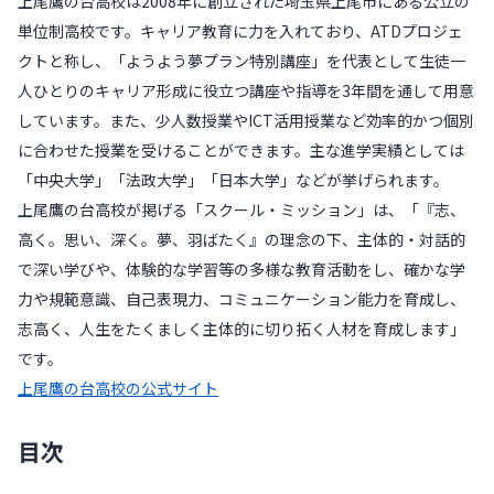
上尾鷹の台高校は2008年に創立された埼玉県上尾市にある公立の
単位制高校です。キャリア教育に力を入れており、ATDプロジェ
クトと称し、「ようよう夢プラン特別講座」を代表として生徒一
人ひとりのキャリア形成に役立つ講座や指導を3年間を通して用意
しています。また、少人数授業やICT活用授業など効率的かつ個別
に合わせた授業を受けることができます。主な進学実績としては
「中央大学」「法政大学」「日本大学」などが挙げられます。
上尾鷹の台高校が掲げる「スクール・ミッション」は、「『志、
高く。思い、深く。夢、羽ばたく』の理念の下、主体的・対話的
で深い学びや、体験的な学習等の多様な教育活動をし、確かな学
力や規範意識、自己表現力、コミュニケーション能力を育成し、
志高く、人生をたくましく主体的に切り拓く人材を育成します」
です。
上尾鷹の台高校の公式サイト
目次