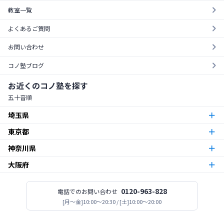
教室一覧
よくあるご質問
お問い合わせ
コノ塾ブログ
お近くのコノ塾を探す
五十音順
埼玉県
東京都
朝霞台校
朝霞市
神奈川県
東京23区
北越谷校
越谷市
大阪府
本厚木校
厚木市
梅島校
竹ノ塚校
舎人校
南花畑校
谷在家校
足立区
北与野校
宮原校
さいたま市
今福鶴見校
北田辺校
関目校
西田辺校
平野東校
都島校
大阪市
神木本町校
新百合ヶ丘校
中野島校
南加瀬校
武蔵新城校
川崎市
板橋区役所前校
高島平校
ときわ台校
蓮根校
板橋区
志木校
0120-963-828
電話でのお問い合わせ
志木市
登美丘校
[月〜金]10:00～20:30 / [土]10:00～20:00
堺市
小田急相模原校
古淵校
相模原校
二本松校
陽光台校
相模原市
一之江校
江戸川中央校
小岩校
平井校
南篠崎校
江戸川区
新所沢校
所沢市
高見ノ里校
松原市
座間南栗原校