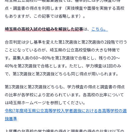
埼玉県公立高校の一般募集選抜では、基本的には学力検査の得
点・調査書の得点を利用します（実技検査や面接を実施する高校
もありますが、この記事では省略します）。
埼玉県の高校入試の仕組みを解説した記事
は、
こちら。
合否判定は少し基準を変えた第1次選抜と第2次選抜の2段階で行う
ことになっているのが、埼玉県の公立高校受験の大きな特徴で
す。募集人員の60〜80%を第1次選抜で合格とし、残りの20〜
40%を第2次選抜で合格とします。ただし、学力検査は1回のみ
で、第1次選抜と第2次選抜どちらも同じ得点が用いられます。
第1次選抜と第2次選抜どちらも、学力検査の得点と調査書の得点
の比率が各学校により定められています。各高校の比率について
は埼玉県ホームページを参照してください。
令和7年度埼玉県公立高等学校入学者選抜における各高等学校の選
抜基準
上尾鷹の台高校の学力検査の得点と調査書の得点の比率は以下の