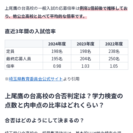
上尾鷹の台高校の一般入試の応募倍率は
例年1倍前後で推移してお
り、他公立高校と比べて平均的な倍率です。
直近3年間の入試倍率
2024年度
2023年度
2022年度
定員
198名
198名
238名
最終応募人員
195名
204名
250名
倍率
0.98
1.03
1.05
※
埼玉県教育委員会公式サイト
より引用
上尾鷹の台高校の合否判定は？学力検査の
点数と内申点の比率はどれくらい？
合否はどのようにして決まるの？