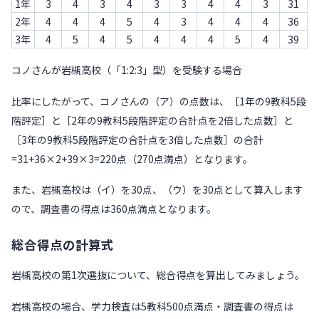
1年
3
4
3
4
3
3
4
4
3
31
2年
4
4
4
5
4
3
4
4
4
36
3年
4
5
4
5
4
4
4
5
4
39
コノさんが岩槻高校（「1:2:3」型）を受験する場合
比率にしたがって、コノさんの（ア）の点数は、［1年の9教科5段
階評定］と［2年の9教科5段階評定の合計点を2倍した点数］と
［3年の9教科5段階評定の合計点を3倍した点数］の合計
=31+36×2+39×3=220点（270点満点）となります。
また、岩槻高校は（イ）を30点、（ウ）を30点として算入します
ので、調査書の得点は360点満点となります。
総合得点の計算式
岩槻高校の第1次選抜について、総合得点を算出してみましょう。
岩槻高校の場合、学力検査は5教科500点満点・調査書の得点は