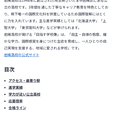
岩槻高校は1948年に創立された埼玉県さいたま市岩槻区にある公
立の高校です。3年間を通した丁寧なキャリア教育を特色としてお
り、県下唯一の国際文化科を併置しているため国際理解にはとく
に力を入れています。主な進学実績としては「北海道大学」「上
智大学」「東京理科大学」などが挙げられます。
岩槻高校が掲げる「目指す学校像」は、「自主・自律の態度、確
かな学力、国際感覚を身につけた生徒を育成し、一人ひとりの自
己実現を支援する、地域に愛される学校」です。
岩槻高校の公式サイト
目次
アクセス・最寄り駅
進学実績
学力が近い公立高校
応募倍率
合格ライン