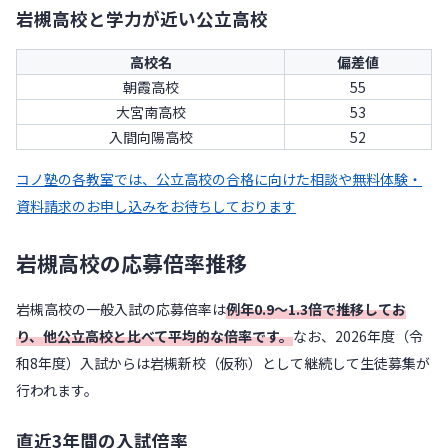
岩槻高校と学力が近い公立高校
高校名
偏差値
朝霞高校
55
大宮南高校
53
入間向陽高校
52
コノ塾の各教室では、公立高校の合格に向けた相談や無料体験・
資料請求のお申し込みをお待ちしております
岩槻高校の応募倍率推移
岩槻高校の一般入試の応募倍率は
例年0.9〜1.3倍で推移してお
り、他公立高校と比べて平均的な倍率です。
なお、2026年度（令
和8年度）入試からは岩槻新校（仮称）として継続して生徒募集が
行われます。
直近3年間の入試倍率