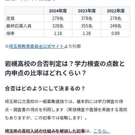
2024年度
2023年度
2022年度
定員
278名
378名
278名
最終応募人員
328名
355名
248名
倍率
1.18
1.28
0.89
※
埼玉県教育委員会公式サイト
より引用
岩槻高校の合否判定は？学力検査の点数と
内申点の比率はどれくらい？
合否はどのようにして決まるの？
埼玉県公立高校の一般募集選抜では、基本的には学力検査の得
点・調査書の得点を利用します（実技検査や面接を実施する高校
もありますが、この記事では省略します）。
埼玉県の高校入試の仕組みを解説した記事
は、
こちら。