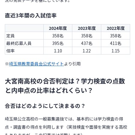
況の発表データを基にしています。
直近3年間の入試倍率
2024年度
2023年度
2022年度
定員
358名
358名
358名
最終応募人員
395名
437名
411名
倍率
1.10
1.22
1.15
※
埼玉県教育委員会公式サイト
より引用
大宮南高校の合否判定は？学力検査の点数
と内申点の比率はどれくらい？
合否はどのようにして決まるの？
埼玉県公立高校の一般募集選抜では、基本的には学力検査の得
点・調査書の得点を利用します（実技検査や面接を実施する高校