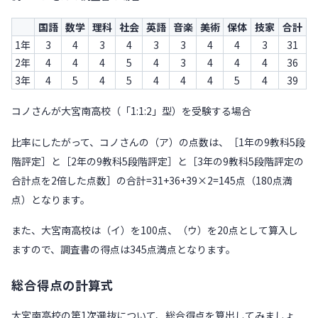
国語
数学
理科
社会
英語
音楽
美術
保体
技家
合計
1年
3
4
3
4
3
3
4
4
3
31
2年
4
4
4
5
4
3
4
4
4
36
3年
4
5
4
5
4
4
4
5
4
39
コノさんが大宮南高校（「1:1:2」型）を受験する場合
比率にしたがって、コノさんの（ア）の点数は、［1年の9教科5段
階評定］と［2年の9教科5段階評定］と［3年の9教科5段階評定の
合計点を2倍した点数］の合計=31+36+39×2=145点（180点満
点）となります。
また、大宮南高校は（イ）を100点、（ウ）を20点として算入し
ますので、調査書の得点は345点満点となります。
総合得点の計算式
大宮南高校の第1次選抜について、総合得点を算出してみましょ