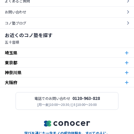
よくあるご質問
お問い合わせ
コノ塾ブログ
お近くのコノ塾を探す
五十音順
埼玉県
東京都
朝霞台校
朝霞市
神奈川県
東京23区
北越谷校
越谷市
大阪府
本厚木校
厚木市
梅島校
竹ノ塚校
舎人校
南花畑校
谷在家校
足立区
北与野校
宮原校
さいたま市
今福鶴見校
北田辺校
関目校
西田辺校
平野東校
都島校
大阪市
神木本町校
新百合ヶ丘校
中野島校
南加瀬校
武蔵新城校
川崎市
板橋区役所前校
高島平校
ときわ台校
蓮根校
板橋区
志木校
0120-963-828
電話でのお問い合わせ
志木市
登美丘校
[月〜金]10:00～20:30 / [土]10:00～20:00
堺市
小田急相模原校
古淵校
相模原校
二本松校
陽光台校
相模原市
一之江校
江戸川中央校
小岩校
平井校
南篠崎校
江戸川区
新所沢校
所沢市
高見ノ里校
松原市
座間南栗原校
座間市
大森校
糀谷校
西馬込校
矢口渡校
大田区
善行校
六会校
藤沢市
金町校
亀有校
高砂校
立石校
堀切菖蒲園校
葛飾区
学びを通じた一生モノの成功体験を、すべての人に。