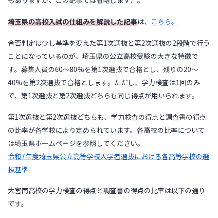
もありますが、この記事では省略します）。
埼玉県の高校入試の仕組みを解説した記事
は、
こちら。
合否判定は少し基準を変えた第1次選抜と第2次選抜の2段階で行う
ことになっているのが、埼玉県の公立高校受験の大きな特徴で
す。募集人員の60〜80%を第1次選抜で合格とし、残りの20〜
40%を第2次選抜で合格とします。ただし、学力検査は1回のみ
で、第1次選抜と第2次選抜どちらも同じ得点が用いられます。
第1次選抜と第2次選抜どちらも、学力検査の得点と調査書の得点
の比率が各学校により定められています。各高校の比率について
は埼玉県ホームページを参照してください。
令和7年度埼玉県公立高等学校入学者選抜における各高等学校の選
抜基準
大宮南高校の学力検査の得点と調査書の得点の比率は以下の通り
です。