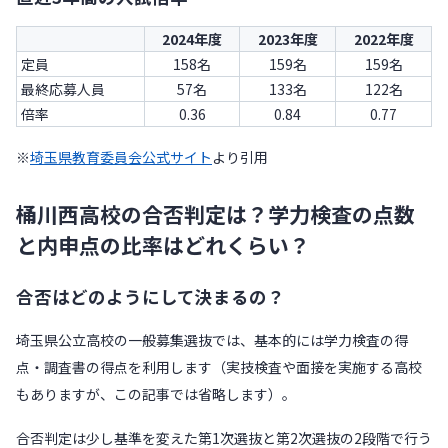
2024年度
2023年度
2022年度
定員
158名
159名
159名
最終応募人員
57名
133名
122名
倍率
0.36
0.84
0.77
※
埼玉県教育委員会公式サイト
より引用
桶川西高校の合否判定は？学力検査の点数
と内申点の比率はどれくらい？
合否はどのようにして決まるの？
埼玉県公立高校の一般募集選抜では、基本的には学力検査の得
点・調査書の得点を利用します（実技検査や面接を実施する高校
もありますが、この記事では省略します）。
合否判定は少し基準を変えた第1次選抜と第2次選抜の2段階で行う