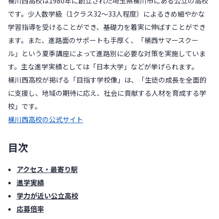
桶川西高校は1980年に創立された埼玉県桶川市にある公立の高校
です。少人数学級（1クラス32～33人程度）によるきめ細やかな
学習指導を受けることができ、基礎力を着実に伸ばすことができ
ます。また、進路面のサポートも手厚く、「桶西サマースクー
ル」という夏季講座によって進路別に必要な対策を実施していま
す。主な進学実績としては「日本大学」などが挙げられます。
桶川西高校が掲げる「目指す学校像」は、「生徒の成長を全面的
に支援し、地域の期待に応え、社会に貢献する人材を育成する学
校」です。
桶川西高校の公式サイト
目次
アクセス・最寄り駅
進学実績
学力が近い公立高校
応募倍率