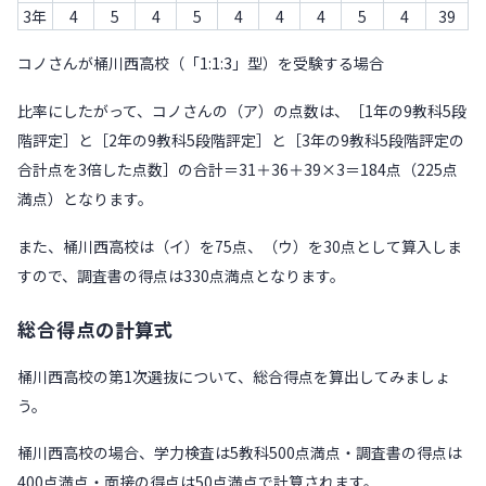
3年
4
5
4
5
4
4
4
5
4
39
コノさんが桶川西高校（「1:1:3」型）を受験する場合
比率にしたがって、コノさんの（ア）の点数は、［1年の9教科5段
階評定］と［2年の9教科5段階評定］と［3年の9教科5段階評定の
合計点を3倍した点数］の合計＝31＋36＋39×3＝184点（225点
満点）となります。
また、桶川西高校は（イ）を75点、（ウ）を30点として算入しま
すので、調査書の得点は330点満点となります。
総合得点の計算式
桶川西高校の第1次選抜について、総合得点を算出してみましょ
う。
桶川西高校の場合、学力検査は5教科500点満点・調査書の得点は
400点満点・面接の得点は50点満点で計算されます。