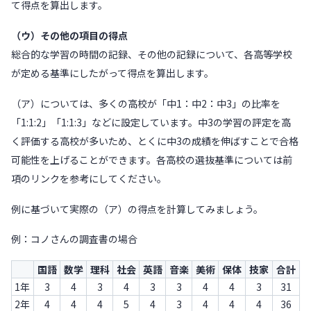
て得点を算出します。
（ウ）その他の項目の得点
総合的な学習の時間の記録、その他の記録について、各高等学校
が定める基準にしたがって得点を算出します。
（ア）については、多くの高校が「中1：中2：中3」の比率を
「1:1:2」「1:1:3」などに設定しています。中3の学習の評定を高
く評価する高校が多いため、とくに中3の成績を伸ばすことで合格
可能性を上げることができます。各高校の選抜基準については前
項のリンクを参考にしてください。
例に基づいて実際の（ア）の得点を計算してみましょう。
例：コノさんの調査書の場合
国語
数学
理科
社会
英語
音楽
美術
保体
技家
合計
1年
3
4
3
4
3
3
4
4
3
31
2年
4
4
4
5
4
3
4
4
4
36