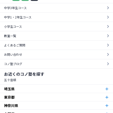
中学3年生コース
中学1・2年生コース
小学生コース
教室一覧
よくあるご質問
お問い合わせ
コノ塾ブログ
お近くのコノ塾を探す
五十音順
埼玉県
東京都
朝霞台校
朝霞市
神奈川県
東京23区
北越谷校
越谷市