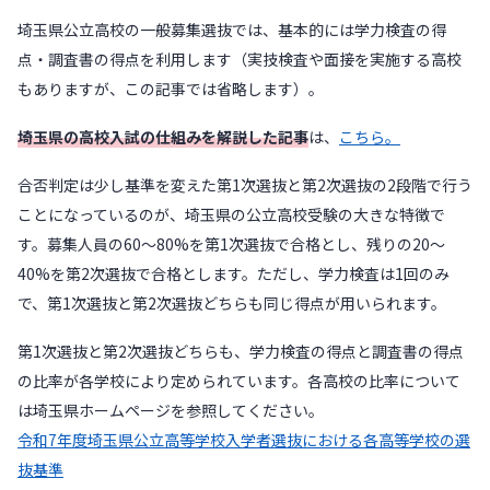
埼玉県公立高校の一般募集選抜では、基本的には学力検査の得
点・調査書の得点を利用します（実技検査や面接を実施する高校
もありますが、この記事では省略します）。
埼玉県の高校入試の仕組みを解説した記事
は、
こちら。
合否判定は少し基準を変えた第1次選抜と第2次選抜の2段階で行う
ことになっているのが、埼玉県の公立高校受験の大きな特徴で
す。募集人員の60〜80%を第1次選抜で合格とし、残りの20〜
40%を第2次選抜で合格とします。ただし、学力検査は1回のみ
で、第1次選抜と第2次選抜どちらも同じ得点が用いられます。
第1次選抜と第2次選抜どちらも、学力検査の得点と調査書の得点
の比率が各学校により定められています。各高校の比率について
は埼玉県ホームページを参照してください。
令和7年度埼玉県公立高等学校入学者選抜における各高等学校の選
抜基準