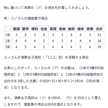
例に基づいて実際の（ア）の得点を計算してみましょう。
例：コノさんの調査書の場合
国語
数学
理科
社会
英語
音楽
美術
保体
技家
合計
1年
3
4
3
4
3
3
4
4
3
31
2年
4
4
4
5
4
3
4
4
4
36
3年
4
5
4
5
4
4
4
5
4
39
コノさんが鴻巣女子高校（「1:1:2」型）を受験する場合
比率にしたがって、コノさんの（ア）の点数は、［1年の9教科5段
階評定］と［2年の9教科5段階評定］と［3年の9教科5段階評定の
合計点を2倍した点数］の合計=31+36+39×2=145点（180点満
点）となります。
また、鴻巣女子高校は（イ）を100点、（ウ）を20点として算入
しますので、調査書の得点は300点満点となります。