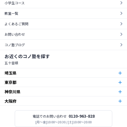
小学生コース
教室一覧
よくあるご質問
お問い合わせ
コノ塾ブログ
お近くのコノ塾を探す
五十音順
埼玉県
東京都
朝霞台校
朝霞市
神奈川県
東京23区
北越谷校
越谷市
大阪府
本厚木校
厚木市
梅島校
竹ノ塚校
舎人校
南花畑校
谷在家校
足立区
北与野校
宮原校
さいたま市
今福鶴見校
北田辺校
関目校
西田辺校
平野東校
都島校
大阪市
神木本町校
新百合ヶ丘校
中野島校
南加瀬校
武蔵新城校
川崎市
板橋区役所前校
高島平校
ときわ台校
蓮根校
板橋区
志木校
0120-963-828
電話でのお問い合わせ
志木市
登美丘校
[月〜金]10:00～20:30 / [土]10:00～20:00
堺市
小田急相模原校
古淵校
相模原校
二本松校
陽光台校
相模原市
一之江校
江戸川中央校
小岩校
平井校
南篠崎校
江戸川区
新所沢校