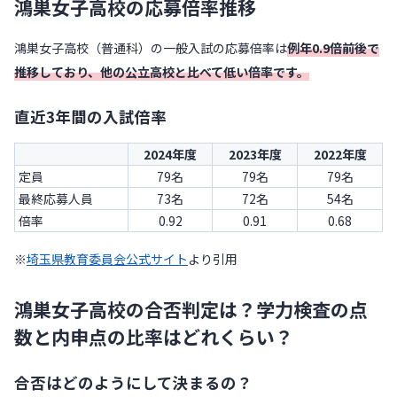
鴻巣女子高校の応募倍率推移
鴻巣女子高校（普通科）の一般入試の応募倍率は
例年0.9倍前後で
推移しており、他の公立高校と比べて低い倍率です。
直近3年間の入試倍率
2024年度
2023年度
2022年度
定員
79名
79名
79名
最終応募人員
73名
72名
54名
倍率
0.92
0.91
0.68
※
埼玉県教育委員会公式サイト
より引用
鴻巣女子高校の合否判定は？学力検査の点
数と内申点の比率はどれくらい？
合否はどのようにして決まるの？