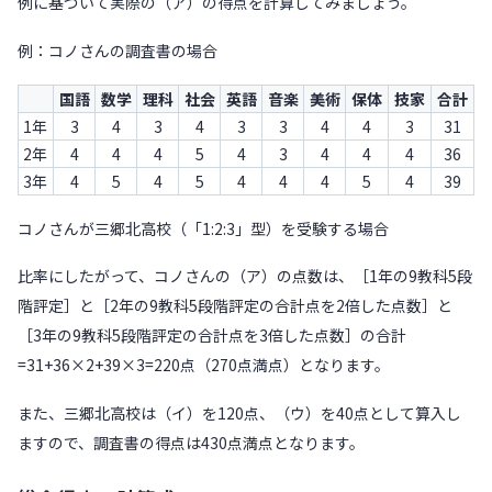
例に基づいて実際の（ア）の得点を計算してみましょう。
例：コノさんの調査書の場合
国語
数学
理科
社会
英語
音楽
美術
保体
技家
合計
1年
3
4
3
4
3
3
4
4
3
31
2年
4
4
4
5
4
3
4
4
4
36
3年
4
5
4
5
4
4
4
5
4
39
コノさんが三郷北高校（「1:2:3」型）を受験する場合
比率にしたがって、コノさんの（ア）の点数は、［1年の9教科5段
階評定］と［2年の9教科5段階評定の合計点を2倍した点数］と
［3年の9教科5段階評定の合計点を3倍した点数］の合計
=31+36×2+39×3=220点（270点満点）となります。
また、三郷北高校は（イ）を120点、（ウ）を40点として算入し
ますので、調査書の得点は430点満点となります。