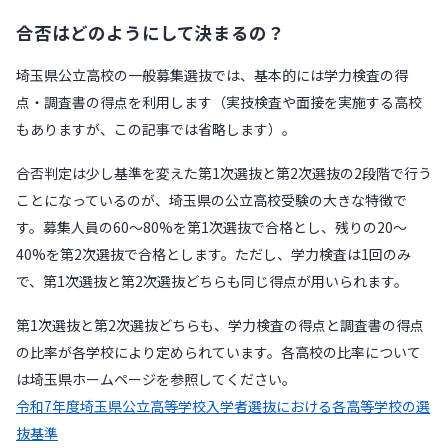
合否はどのようにして決まるの？
埼玉県公立高校の一般募集選抜では、基本的には学力検査の得
点・調査書の得点を利用します（実技検査や面接を実施する高校
もありますが、この記事では省略します）。
合否判定は少し基準を変えた第1次選抜と第2次選抜の2段階で行う
ことになっているのが、埼玉県の公立高校受験の大きな特徴で
す。募集人員の60〜80%を第1次選抜で合格とし、残りの20〜
40%を第2次選抜で合格とします。ただし、学力検査は1回のみ
で、第1次選抜と第2次選抜どちらも同じ得点が用いられます。
第1次選抜と第2次選抜どちらも、学力検査の得点と調査書の得点
の比率が各学校により定められています。各高校の比率について
は埼玉県ホームページを参照してください。
令和7年度埼玉県公立高等学校入学者選抜における各高等学校の選
抜基準