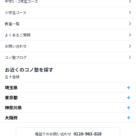
中学1・2年生コース
小学生コース
教室一覧
よくあるご質問
お問い合わせ
コノ塾ブログ
お近くのコノ塾を探す
五十音順
埼玉県
東京都
朝霞台校
朝霞市
神奈川県
東京23区
北越谷校
越谷市
大阪府
本厚木校
厚木市
梅島校
竹ノ塚校
舎人校
南花畑校
谷在家校
足立区
北与野校
宮原校
さいたま市
今福鶴見校
北田辺校
関目校
西田辺校
平野東校
都島校
大阪市
神木本町校
新百合ヶ丘校
中野島校
南加瀬校
武蔵新城校
川崎市
板橋区役所前校
高島平校
ときわ台校
蓮根校
板橋区
志木校
0120-963-828
電話でのお問い合わせ
志木市