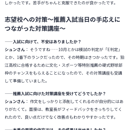
しかったです。苦手がちゃんと克服できたのが良かったです。
志望校への対策〜推薦入試当日の手応えに
つながった対策講座〜
——入試に向けて、不安はありましたか？
シュンさん
： そうですね……10月とかは模試の判定が「E判定」
とか、1番下のランクだったので、その時期はきつかったです。狛
江高校に合格するために文化・スポーツ等特別推薦の硬式野球部
枠のチャンスをもらえることになったので、その対策講座も受講
して準備していました。
——推薦入試に向けた対策講座を受けてどうでしたか？
シュンさん
： 作文をしっかりと添削してくれるのが自分的にはあ
りがたくて。面接は、教室長がフィードバックをきっちりしてく
れたので、良い点だけでなく改善点もわかりやすかったです。
——本番の面接や作文では、その成果は出せましたか？