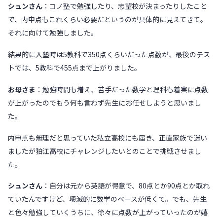
シュンさん
：コノ塾で勉強したり、志望校が決まったりしたこと
で、内申点もこれくらい必要だというのが具体的に見えてきて。
それに向けて勉強しました。
結果的に入塾時は5教科で350点くらいだった点数が、最後のテス
トでは、5教科で455点まで上がりました。
お母さま
：勉強時間も増え、苦手だった数学と理科も着実に点数
が上がったのでもう何も言わず先生にお任せしようと思いまし
た。
内申点も無理だと思っていた私立高校にも届き、正直家族で迷い
ましたが狛江高校にチャレンジしたいとのことで挑戦させまし
た。
シュンさん
：自分は元から英語が得意で、80点とか90点とか取れ
ていたんですけど、壊滅的に数学のベースが低くて。でも、先生
と色々勉強していくうちに、徐々に点数が上がっていったのが嬉