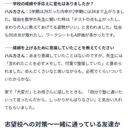
——学校の成績や手応えに変化はありましたか？
ハルカさん
：1学期は29だった内申が2学期には34まで上がりまし
た。理由を数学の先生に聞いた時は「テストの点も上がったし、
まわりの人に教えてあげてる姿勢がいい」と言われました。社会
も90点台が取れたし、ワークシートもA評価が多かったです。
——成績を上げるために意識していたことを教えてください
ハルカさん
：あまり意識していたことはないのですが、先生には
「言われたことを必ずメモして、付箋で整理していた」と褒めら
れました。めんどくさいなと思いながらも、必死でくらいついて
いたからかな。
家で「大変だ」とお母さんに話したときも、「自分で塾に通いた
いって言ったんだから、しっかりがんばりなさい」と気合い入れ
てもらいました。
志望校への対策〜一緒に通っている友達か