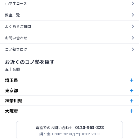
小学生コース
教室一覧
よくあるご質問
お問い合わせ
コノ塾ブログ
お近くのコノ塾を探す
五十音順
埼玉県
東京都
朝霞台校
朝霞市
神奈川県
東京23区
北越谷校
越谷市
大阪府
本厚木校
厚木市
梅島校
竹ノ塚校
舎人校
南花畑校
谷在家校
足立区
北与野校
宮原校
さいたま市
今福鶴見校
北田辺校
関目校
西田辺校
平野東校
都島校
大阪市
神木本町校
新百合ヶ丘校
中野島校
南加瀬校
武蔵新城校
川崎市
板橋区役所前校
高島平校
ときわ台校
蓮根校
板橋区
志木校
0120-963-828
電話でのお問い合わせ
志木市
登美丘校
[月〜金]10:00～20:30 / [土]10:00～20:00
堺市
小田急相模原校
古淵校
相模原校
二本松校
陽光台校
相模原市
一之江校
江戸川中央校
小岩校
平井校
南篠崎校
江戸川区