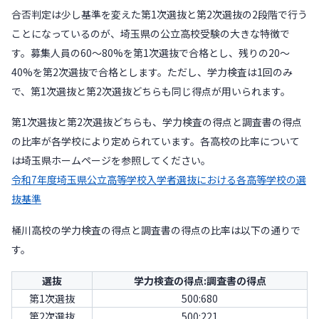
合否判定は少し基準を変えた第1次選抜と第2次選抜の2段階で行う
ことになっているのが、埼玉県の公立高校受験の大きな特徴で
す。募集人員の60〜80%を第1次選抜で合格とし、残りの20〜
40%を第2次選抜で合格とします。ただし、学力検査は1回のみ
で、第1次選抜と第2次選抜どちらも同じ得点が用いられます。
第1次選抜と第2次選抜どちらも、学力検査の得点と調査書の得点
の比率が各学校により定められています。各高校の比率について
は埼玉県ホームページを参照してください。
令和7年度埼玉県公立高等学校入学者選抜における各高等学校の選
抜基準
桶川高校の学力検査の得点と調査書の得点の比率は以下の通りで
す。
選抜
学力検査の得点:調査書の得点
第1次選抜
500:680
第2次選抜
500:221