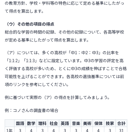
の教育方針、学校・学科等の特色に応じて定める基準にしたがっ
て得点を算出します。
（ウ）その他の項目の得点
総合的な学習の時間の記録、その他の記録について、各高等学校
が定める基準にしたがって得点を算出します。
（ア）については、多くの高校が「中1：中2：中3」の比率を
「1:1:2」「1:1:3」などに設定しています。中3の学習の評定を高
く評価する高校が多いため、とくに中3の成績を伸ばすことで合格
可能性を上げることができます。各高校の選抜基準については前
項のリンクを参考にしてください。
例に基づいて実際の（ア）の得点を計算してみましょう。
例：コノさんの調査書の場合
国語
数学
理科
社会
英語
音楽
美術
保体
技家
合計
1年
3
4
3
4
3
3
4
4
3
31