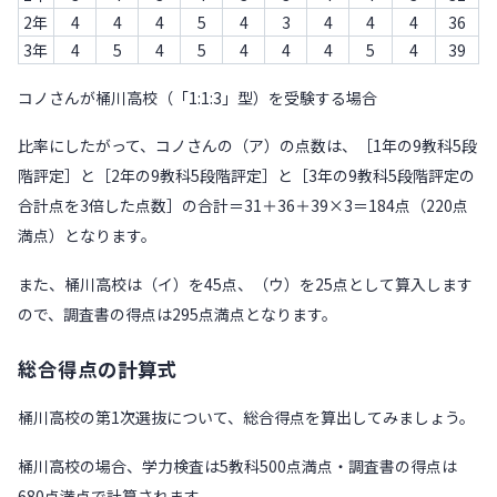
2年
4
4
4
5
4
3
4
4
4
36
3年
4
5
4
5
4
4
4
5
4
39
コノさんが桶川高校（「1:1:3」型）を受験する場合
比率にしたがって、コノさんの（ア）の点数は、［1年の9教科5段
階評定］と［2年の9教科5段階評定］と［3年の9教科5段階評定の
合計点を3倍した点数］の合計＝31＋36＋39×3＝184点（220点
満点）となります。
また、桶川高校は（イ）を45点、（ウ）を25点として算入します
ので、調査書の得点は295点満点となります。
総合得点の計算式
桶川高校の第1次選抜について、総合得点を算出してみましょう。
桶川高校の場合、学力検査は5教科500点満点・調査書の得点は
680点満点で計算されます。