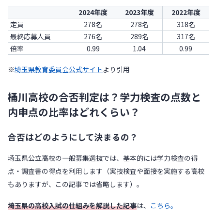
2024年度
2023年度
2022年度
定員
278名
278名
318名
最終応募人員
276名
289名
317名
倍率
0.99
1.04
0.99
※
埼玉県教育委員会公式サイト
より引用
桶川高校の合否判定は？学力検査の点数と
内申点の比率はどれくらい？
合否はどのようにして決まるの？
埼玉県公立高校の一般募集選抜では、基本的には学力検査の得
点・調査書の得点を利用します（実技検査や面接を実施する高校
もありますが、この記事では省略します）。
埼玉県の高校入試の仕組みを解説した記事
は、
こちら。