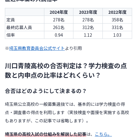
2024年度
2023年度
2022年度
定員
278名
278名
358名
最終応募人員
261名
312名
331名
倍率
0.94
1.12
1.03
※
埼玉県教育委員会公式サイト
より引用
川口青陵高校の合否判定は？学力検査の点
数と内申点の比率はどれくらい？
合否はどのようにして決まるの？
埼玉県公立高校の一般募集選抜では、基本的には学力検査の得
点・調査書の得点を利用します（実技検査や面接を実施する高校
もありますが、この記事では省略します）。
埼玉県の高校入試の仕組みを解説した記事
は、
こちら。