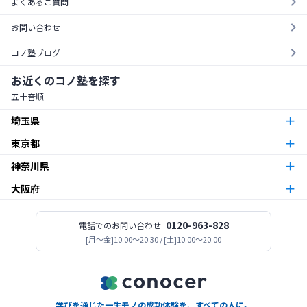
よくあるご質問
お問い合わせ
コノ塾ブログ
お近くのコノ塾を探す
五十音順
埼玉県
東京都
朝霞台校
朝霞市
神奈川県
東京23区
北越谷校
越谷市
大阪府
本厚木校
厚木市
梅島校
竹ノ塚校
舎人校
南花畑校
谷在家校
足立区
北与野校
宮原校
さいたま市
今福鶴見校
北田辺校
関目校
西田辺校
平野東校
都島校
大阪市
神木本町校
新百合ヶ丘校
中野島校
南加瀬校
武蔵新城校
川崎市
板橋区役所前校
高島平校
ときわ台校
蓮根校
板橋区
志木校
0120-963-828
電話でのお問い合わせ
志木市
登美丘校
[月〜金]10:00～20:30 / [土]10:00～20:00
堺市
小田急相模原校
古淵校
相模原校
二本松校
陽光台校
相模原市
一之江校
江戸川中央校
小岩校
平井校
南篠崎校
江戸川区
新所沢校
所沢市
高見ノ里校
松原市
座間南栗原校
座間市
大森校
糀谷校
西馬込校
矢口渡校
大田区
善行校
六会校
藤沢市
金町校
亀有校
高砂校
立石校
堀切菖蒲園校
葛飾区
学びを通じた一生モノの成功体験を、すべての人に。