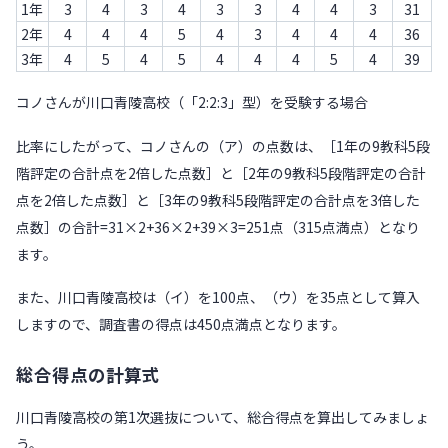
1年
3
4
3
4
3
3
4
4
3
31
2年
4
4
4
5
4
3
4
4
4
36
3年
4
5
4
5
4
4
4
5
4
39
コノさんが川口青陵高校（「2:2:3」型）を受験する場合
比率にしたがって、コノさんの（ア）の点数は、［1年の9教科5段
階評定の合計点を2倍した点数］と［2年の9教科5段階評定の合計
点を2倍した点数］と［3年の9教科5段階評定の合計点を3倍した
点数］の合計=31×2+36×2+39×3=251点（315点満点）となり
ます。
また、川口青陵高校は（イ）を100点、（ウ）を35点として算入
しますので、調査書の得点は450点満点となります。
総合得点の計算式
川口青陵高校の第1次選抜について、総合得点を算出してみましょ
う。