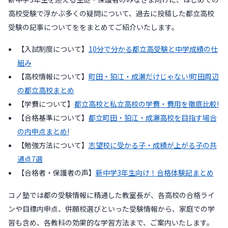
高校受験で浮かぶ多くの疑問について、過去に投稿した都立高校
受験の記事についてををまとめてご紹介いたします。
【入試制度について】
10分で分かる都立高受験と中学成績の仕
組み
【高校情報について】
町田・狛江・成瀬だけじゃない!町田周辺
の都立高校まとめ
【学費について】
都立高校と私立高校の学費・費用を徹底比較!
【合格基準について】
都立町田・狛江・成瀬高校を目指す場合
の内申点まとめ!
【勉強方法について】
志望校に受かる子・成績が上がる子の共
通点7選
【合格者・保護者の声】
新中学3年生向け！合格体験記まとめ
コノ塾では都の受験情報に精通した教室長が、各高校の合格ライ
ンや目標内申点、併願校選びといった受験情報から、家庭での学
習も含め、各教科の効果的な学習方法まで、ご案内いたします。