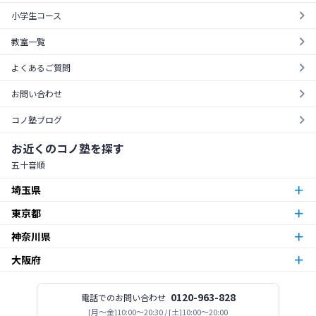
小学生コース
教室一覧
よくあるご質問
お問い合わせ
コノ塾ブログ
お近くのコノ塾を探す
五十音順
埼玉県
東京都
朝霞台校
朝霞市
神奈川県
東京23区
北越谷校
越谷市
大阪府
本厚木校
厚木市
梅島校
竹ノ塚校
舎人校
南花畑校
谷在家校
足立区
北与野校
宮原校
さいたま市
今福鶴見校
北田辺校
関目校
西田辺校
平野東校
都島校
大阪市
神木本町校
新百合ヶ丘校
中野島校
南加瀬校
武蔵新城校
川崎市
板橋区役所前校
高島平校
ときわ台校
蓮根校
板橋区
志木校
0120-963-828
電話でのお問い合わせ
志木市
登美丘校
[月〜金]10:00～20:30 / [土]10:00～20:00
堺市