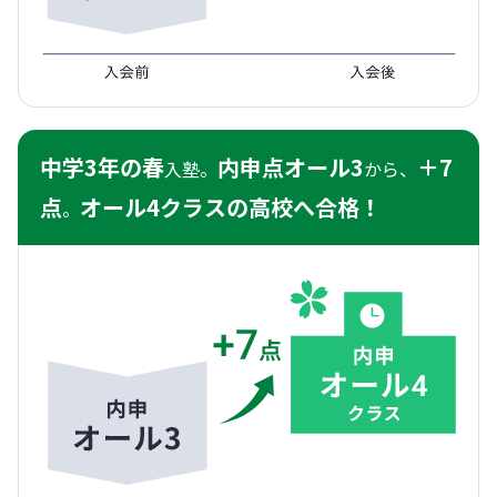
中学3年の春
内申点オール3
＋7
入塾。
から、
点
オール4クラスの高校へ合格！
。