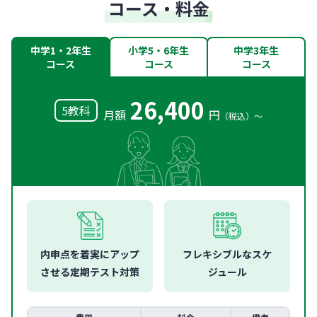
コース・料金
中学1・2年生
小学5・6年生
中学3年生
コース
コース
コース
26,400
5教科
月額
円
（税込）〜
内申点を着実に
アップ
フレキシブルな
スケ
させる
定期テスト対策
ジュール