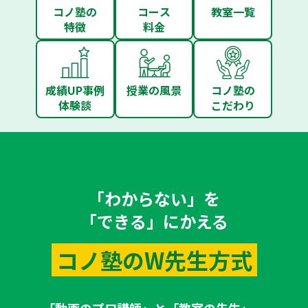
コノ塾の
コース
教室一覧
特徴
料金
成績UP事例
授業の風景
コノ塾の
体験談
こだわり
「わからない」を
「できる」にかえる
コノ塾のW先生方式