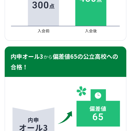
内申オール3
偏差値65の公立高校への
から
合格！