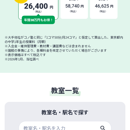
26,400
58,740
46,625
円
円
円
（税込）
（税込）
（税込）
年間
38
万円もお得！
※大手他社がコノ塾と同じ「1コマ50分/月24コマ」と仮定して算出した、東京都内
の中学1年生の授業料（月額）
※入会金・維持管理費・教材費・講習費などは含まれません
※諸般の事情により、各種料金を改定させていただく場合がございます
※表示価格はすべて税込です
※2026年1月、当社調べ
教室一覧
教室名・駅名で探す