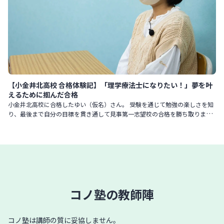
【小金井北高校 合格体験記】「理学療法士になりたい！」夢を叶
えるために掴んだ合格
小金井北高校に合格したゆい（仮名）さん。 受験を通じて勉強の楽しさを知
り、最後まで自分の目標を貫き通して見事第一志望校の合格を勝ち取りまし
た。そんなゆいさんに、合格までの道のりを振り返ってもらいました
コノ塾の教師陣
コノ塾は講師の質に妥協しません。