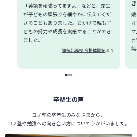
き
「英語を頑張ってますよ」などと、先生
が子どもの頑張りを細やかに伝えてくだ
娘
さることもありました。おかげで親も子
け
どもの努力や成長を実感することができ
す
ました。
言
無
調布北高校 合格体験記
より
卒塾生の声
コノ塾の卒塾生のみなさまから、
コノ塾や勉強への向き合い方について
うかがいました。