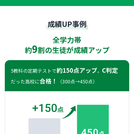
成績UP事例
全学力帯
9
約
割の生徒が成績アップ
約150点アップ
C判定
5教科の定期テストで
。
合格！
だった高校に
（300点→450点）