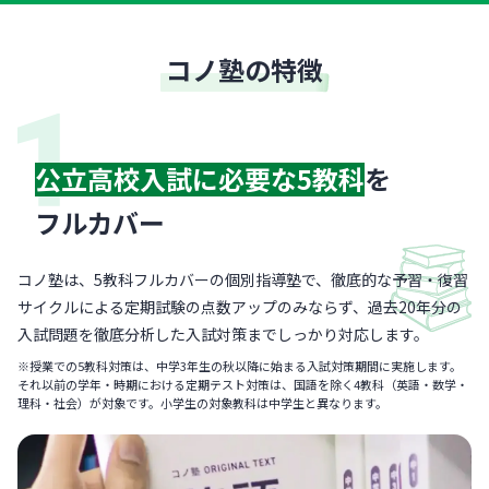
コノ塾の特徴
公立高校入試に必要な5教科
を
フルカバー
コノ塾は、5教科フルカバーの個別指導塾で、徹底的な予習・復習
サイクルによる定期試験の点数アップのみならず、過去20年分の
入試問題を徹底分析した入試対策までしっかり対応します。
※授業での5教科対策は、中学3年生の秋以降に始まる入試対策期間に実施します。
それ以前の学年・時期における定期テスト対策は、国語を除く4教科（英語・数学・
理科・社会）が対象です。小学生の対象教科は中学生と異なります。