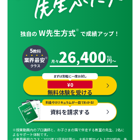
W先生方式
※
独自の
で
成績アップ！
26
400
5
教科
,
税込
※
業
界
最
安
円
〜
月々
クラス
まずは気軽に一度お試し
¥0
無料体験を受ける
料金やカリキュラムが一目でわかる！
資料を請求する
※授業動画内のプロ講師と、お子さまの隣で伴走する教室の先生、2名に
よるサポート体制です。
※業界最安クラス：2025年12月当社調べ。大手比較サイト上位30校中、各