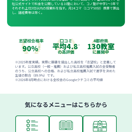
社公式サイトで料金を公開している10塾において、コノ塾が中学1〜3年で
それぞれ上位3位以内の授業料を指す。月24コマ（1コマ50分）換算で算出
し、諸経費等は除く。
志望校合格率
口コミ
4都府県
平均
4.8
130
教室
90%
※
※
の高評価
に展開中
※2025年度実績。実際に願書を提出した高校を「志望校」と定義して
います。公立高校（一般・推薦）および私立高校推薦入試の全受験者
のうち、公立高校への合格、および私立高校推薦入試で進学を決めた
生徒の割合（89.9%）です。
※
2026年8月
時点における全校舎のGoogleクチコミの平均値
気になるメニューはこちらから