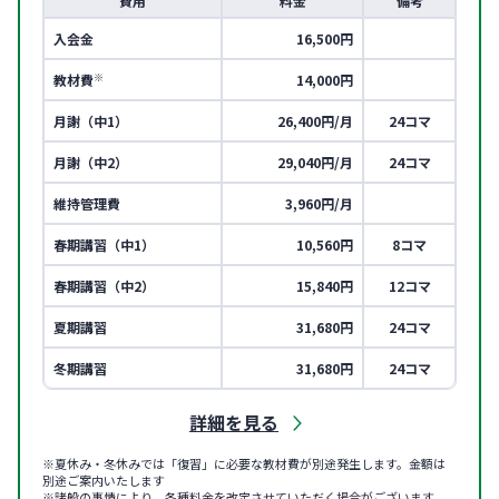
費用
料金
備考
入会金
16,500円
※
教材費
14,000円
月謝（中1）
26,400円/月
24コマ
月謝（中2）
29,040円/月
24コマ
維持管理費
3,960円/月
春期講習（中1）
10,560円
8コマ
春期講習（中2）
15,840円
12コマ
夏期講習
31,680円
24コマ
冬期講習
31,680円
24コマ
詳細を見る
※夏休み・冬休みでは「復習」に必要な教材費が別途発生します。金額は
別途ご案内いたします
※諸般の事情により、各種料金を改定させていただく場合がございます