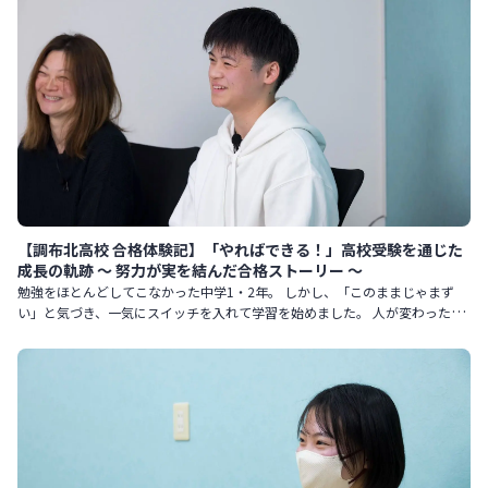
【調布北高校 合格体験記】「やればできる！」高校受験を通じた
成長の軌跡 〜 努力が実を結んだ合格ストーリー 〜
勉強をほとんどしてこなかった中学1・2年。 しかし、「このままじゃまず
い」と気づき、一気にスイッチを入れて学習を始めました。 人が変わったよ
うに努力を続け、見事調布北高校に合格。 その道のりを振り返り