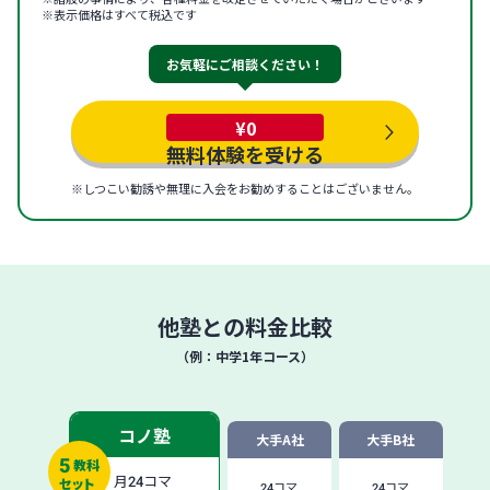
※表示価格はすべて税込です
お気軽にご相談ください！
¥0
無料体験を受ける
※しつこい勧誘や無理に入会をお勧めすることはございません。
他塾との料金比較
（例：中学1年コース）
コノ塾
大手A社
大手B社
5
教科
月
24
コマ
セット
24
コマ
24
コマ